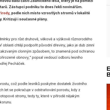
novou další části Ždánického lesa, který je na pomezí
arů. Zástupci podniku to dnes řekli novinářům.
řírody
, podle nich místo vzrostlých stromů v lokalitě
 Kritizují i současné plány.
odmínky pro růst druhově, věkově a výškově různorodého
V oblasti chtějí podpořit původní dřeviny, jako je dub zimní
me takzvaným clonným způsobem, to znamená pod ochranou
 přirozené obnovy,“ popsal vedoucí odboru lesního
ndřej Pecháček.
rostu, což podle lesníků poskytne dostatek životního
ch let se pokračuje v odstraňování porostu, kdy z
otopové stromy, tedy ty, které v přírodě nějakým
 korunu.