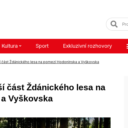
Kultura
Sport
Exkluzivní rozhovory
í část Ždánického lesa na pomezí Hodonínska a Vyškovska
í část Ždánického lesa na
 a Vyškovska