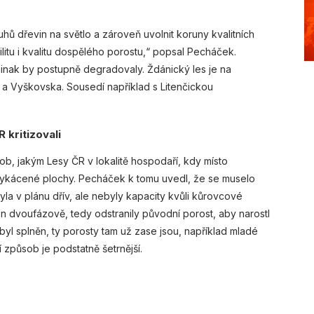
ů dřevin na světlo a zároveň uvolnit koruny kvalitních
litu i kvalitu dospělého porostu,“ popsal Pecháček.
 jinak by postupně degradovaly. Ždánický les je na
a Vyškovska. Sousedí například s Litenčickou
 kritizovali
sob, jakým Lesy ČR v lokalitě hospodaří, kdy místo
n vykácené plochy. Pecháček k tomu uvedl, že se muselo
yla v plánu dřív, ale nebyly kapacity kvůli kůrovcové
en dvoufázově, tedy odstranily původní porost, aby narostl
 byl splněn, ty porosty tam už zase jsou, například mladé
 způsob je podstatně šetrnější.