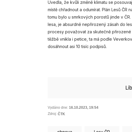
Uvedla, že kvůli změně klimatu se posouvaj
místě chřadnout a odumírat. Plán Lesů ČR 
tomu bylo u smrkových porostů jinde v ČR. 
lesa, je absurdně nepřirozený zásah do l
procesy považovat za skutečně přirozené a
těžbě vnikla i petice, ta má podle Veverko
dosáhnout asi 10 tisíc podpisů.
Lí
Vydáno dne:
16.10.2023
,
19:54
Zdroj:
ČTK
obnova
Lesy ČR