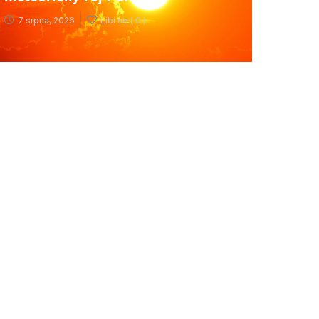
7 srpna, 2026
Líbí se (
0 )