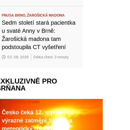
FNUSA BRNO,
ŽAROŠICKÁ MADONA
Sedm století stará pacientka
u svaté Anny v Brně:
Žarošická madona tam
podstoupila CT vyšetření
03. 08. 2026
Délka čtení: 3 minuty
EXKLUZIVNĚ PRO
BRŇANA
ZAJÍMAVOSTI,
VESMÍR
Česko čeká 12. srpna
výrazné zatmění Slunce a
meteorický roj Perseid