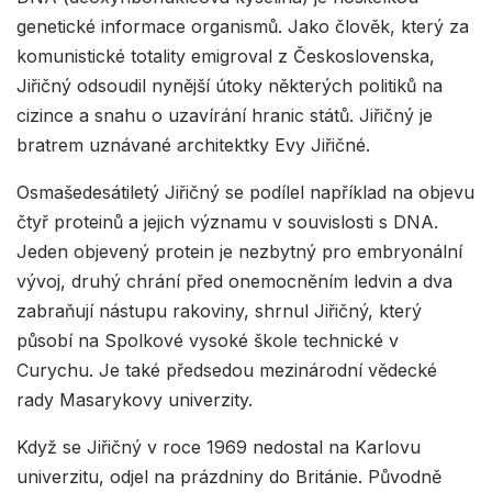
genetické informace organismů. Jako člověk, který za
komunistické totality emigroval z Československa,
Jiřičný odsoudil nynější útoky některých politiků na
cizince a snahu o uzavírání hranic států. Jiřičný je
bratrem uznávané architektky Evy Jiřičné.
Osmašedesátiletý Jiřičný se podílel například na objevu
čtyř proteinů a jejich významu v souvislosti s DNA.
Jeden objevený protein je nezbytný pro embryonální
vývoj, druhý chrání před onemocněním ledvin a dva
zabraňují nástupu rakoviny, shrnul Jiřičný, který
působí na Spolkové vysoké škole technické v
Curychu. Je také předsedou mezinárodní vědecké
rady Masarykovy univerzity.
Když se Jiřičný v roce 1969 nedostal na Karlovu
univerzitu, odjel na prázdniny do Británie. Původně