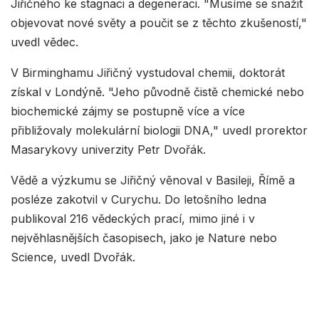
Jiřičného ke stagnaci a degeneraci. "Musíme se snažit
objevovat nové světy a poučit se z těchto zkušeností,"
uvedl vědec.
V Birminghamu Jiřičný vystudoval chemii, doktorát
získal v Londýně. "Jeho původně čistě chemické nebo
biochemické zájmy se postupně více a více
přibližovaly molekulární biologii DNA," uvedl prorektor
Masarykovy univerzity Petr Dvořák.
Vědě a výzkumu se Jiřičný věnoval v Basileji, Římě a
posléze zakotvil v Curychu. Do letošního ledna
publikoval 216 vědeckých prací, mimo jiné i v
nejvěhlasnějších časopisech, jako je Nature nebo
Science, uvedl Dvořák.