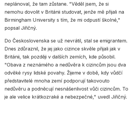
neplánoval, že tam zůstane. "Věděl jsem, že si
nemohu dovolit v Británii studovat, jenže mě přijali na
Birmingham University s tím, že mi odpustí školné,"
popsal Jiřičný.
Do Československa se už nevrátil, stal se emigrantem.
Dnes zdůraznil, že jej jako cizince skvěle přijali jak v
Británii, tak později v dalších zemích, kde působil.
"Obava z neznámého a nedůvěra k cizincům jsou dva
odvěké rysy lidské povahy. Žijeme v době, kdy vůdčí
představitelé mnoha zemí podporují takovouto
nedůvěru a podněcují nesnášenlivost vůči cizincům. To
je ale velice krátkozraké a nebezpečné," uvedl Jiřičný.