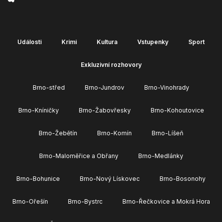
Události
Krimi
Kultura
Vstupenky
Sport
Exkluzivní rozhovory
Brno-střed
Brno-Jundrov
Brno-Vinohrady
Brno-Kníničky
Brno-Žabovřesky
Brno-Kohoutovice
Brno-Žebětín
Brno-Komín
Brno-Líšeň
Brno-Maloměřice a Obřany
Brno-Medlánky
Brno-Bohunice
Brno-Nový Lískovec
Brno-Bosonohy
Brno-Ořešín
Brno-Bystrc
Brno-Řečkovice a Mokrá Hora