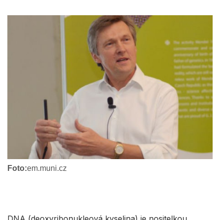
Foto:
em.muni.cz
DNA (deoxyribonukleová kyselina) je nositelkou