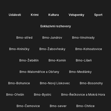
Události
Krimi
Kultura
Vstupenky
Sport
Exkluzivní rozhovory
Brno-střed
Brno-Jundrov
Brno-Vinohrady
Brno-Kníničky
Brno-Žabovřesky
Brno-Kohoutovice
Brno-Žebětín
Brno-Komín
Brno-Líšeň
Brno-Maloměřice a Obřany
Brno-Medlánky
Brno-Bohunice
Brno-Nový Lískovec
Brno-Bosonohy
Brno-Ořešín
Brno-Bystrc
Brno-Řečkovice a Mokrá Hora
Brno-Černovice
Brno-sever
Brno-Chrlice