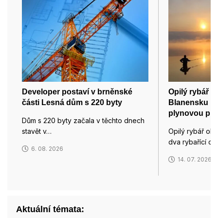
Developer postaví v brněnské
Opilý rybář o
části Lesná dům s 220 byty
Blanensku ry
plynovou pist
Dům s 220 byty začala v těchto dnech
stavět v…
Opilý rybář oh
dva rybařící ch
6. 08. 2026
14. 07. 2026
Aktuální témata: