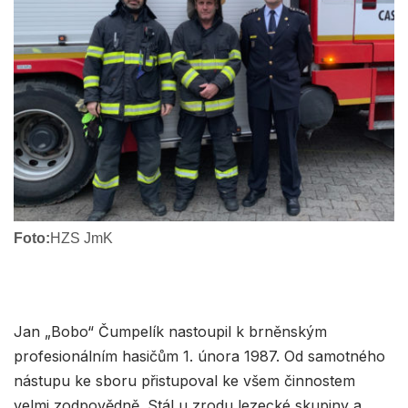
Foto:
HZS JmK
Jan „Bobo“ Čumpelík nastoupil k brněnským
profesionálním hasičům 1. února 1987. Od samotného
nástupu ke sboru přistupoval ke všem činnostem
velmi zodpovědně. Stál u zrodu lezecké skupiny a