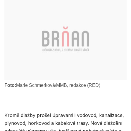
Foto:
Marie Schmerková/MMB, redakce (RED)
Kromě dlažby prošel úpravami i vodovod, kanalizace,
plynovod, horkovod a kabelové trasy. Nové dláždění
odpovídá významu ulic, tvoří nová pobytová místa a