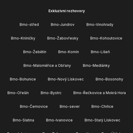
Exkluzivní rozhovory
Brno-střed
Brno-Jundrov
Brno-Vinohrady
Brno-Kníničky
Brno-Žabovřesky
Brno-Kohoutovice
Brno-Žebětín
Brno-Komín
Brno-Líšeň
Brno-Maloměřice a Obřany
Brno-Medlánky
Brno-Bohunice
Brno-Nový Lískovec
Brno-Bosonohy
Brno-Ořešín
Brno-Bystrc
Brno-Řečkovice a Mokrá Hora
Brno-Černovice
Brno-sever
Brno-Chrlice
Brno-Slatina
Brno-Ivanovice
Brno-Starý Lískovec