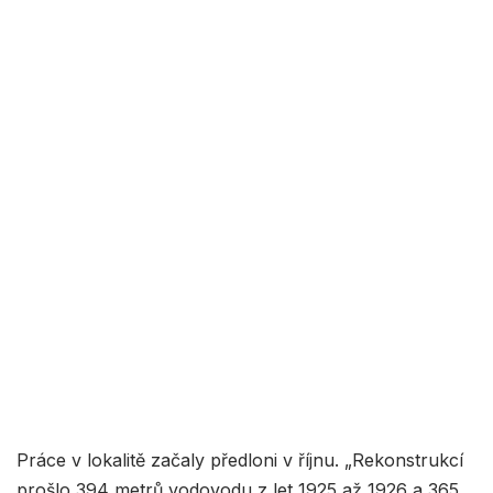
Práce v lokalitě začaly předloni v říjnu. „Rekonstrukcí
prošlo 394 metrů vodovodu z let 1925 až 1926 a 365