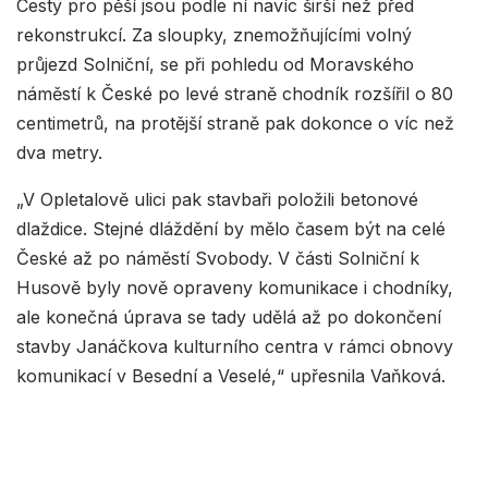
Cesty pro pěší jsou podle ní navíc širší než před
rekonstrukcí. Za sloupky, znemožňujícími volný
průjezd Solniční, se při pohledu od Moravského
náměstí k České po levé straně chodník rozšířil o 80
centimetrů, na protější straně pak dokonce o víc než
dva metry.
„V Opletalově ulici pak stavbaři položili betonové
dlaždice. Stejné dláždění by mělo časem být na celé
České až po náměstí Svobody. V části Solniční k
Husově byly nově opraveny komunikace i chodníky,
ale konečná úprava se tady udělá až po dokončení
stavby Janáčkova kulturního centra v rámci obnovy
komunikací v Besední a Veselé,“ upřesnila Vaňková.