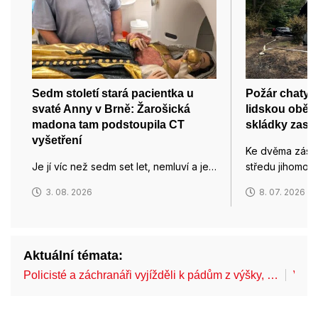
Sedm století stará pacientka u
Požár chaty u
svaté Anny v Brně: Žarošická
lidskou oběť.
madona tam podstoupila CT
skládky zase z
vyšetření
Ke dvěma zásah
Je jí víc než sedm set let, nemluví a je…
středu jihomora
3. 08. 2026
8. 07. 2026
Aktuální témata:
Policisté a záchranáři vyjížděli k pádům z výšky, …
V Br