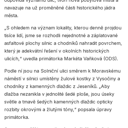
navazuje na už proměněné části historického jádra
města.
„S ohledem na význam lokality, kterou denně projdou
tisíce lidí, jsme se rozhodli nejednotné a záplatované
asfaltové plochy silnic a chodníků nahradit povrchem,
který je adekvátní řešení v okolních historických
ulicích,“ uvedla primátorka Markéta Vaňková (ODS).
Podle ní jsou na Solniční ulici směrem k Moravskému
náměstí v silnici umístěny žulové kostky z Vysočiny a
chodníky z kamenných dlaždic z Jeseníků. „Aby
dlažba nezanikla v jednolité šedé ploše, jsou úseky
světle a tmavě šedých kamenných dlaždic opticky
rozbity okrovými a žlutými tóny,“ popsala úpravy
primátorka.