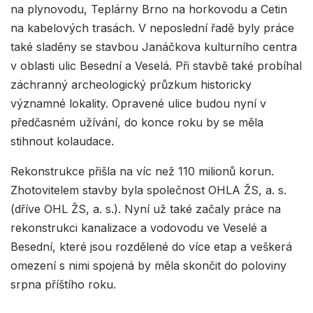
na plynovodu, Teplárny Brno na horkovodu a Cetin
na kabelových trasách. V neposlední řadě byly práce
také sladěny se stavbou Janáčkova kulturního centra
v oblasti ulic Besední a Veselá. Při stavbě také probíhal
záchranný archeologický průzkum historicky
významné lokality. Opravené ulice budou nyní v
předčasném užívání, do konce roku by se měla
stihnout kolaudace.
Rekonstrukce přišla na víc než 110 milionů korun.
Zhotovitelem stavby byla společnost OHLA ŽS, a. s.
(dříve OHL ŽS, a. s.). Nyní už také začaly práce na
rekonstrukci kanalizace a vodovodu ve Veselé a
Besední, které jsou rozdělené do více etap a veškerá
omezení s nimi spojená by měla skončit do poloviny
srpna příštího roku.