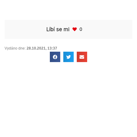
Líbí se mi
0
Vydáno dne:
28.10.2021
,
13:37