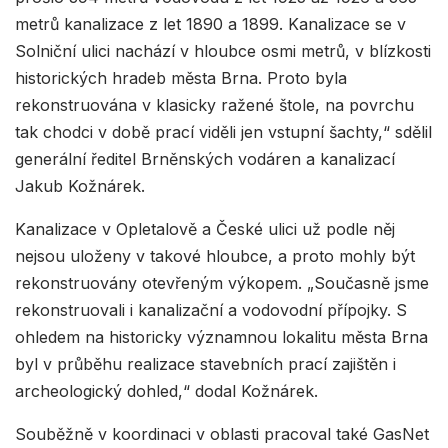
metrů kanalizace z let 1890 a 1899. Kanalizace se v
Solniční ulici nachází v hloubce osmi metrů, v blízkosti
historických hradeb města Brna. Proto byla
rekonstruována v klasicky ražené štole, na povrchu
tak chodci v době prací viděli jen vstupní šachty,“ sdělil
generální ředitel Brněnských vodáren a kanalizací
Jakub Kožnárek.
Kanalizace v Opletalově a České ulici už podle něj
nejsou uloženy v takové hloubce, a proto mohly být
rekonstruovány otevřeným výkopem. „Současně jsme
rekonstruovali i kanalizační a vodovodní přípojky. S
ohledem na historicky významnou lokalitu města Brna
byl v průběhu realizace stavebních prací zajištěn i
archeologický dohled,“ dodal Kožnárek.
Souběžně v koordinaci v oblasti pracoval také GasNet