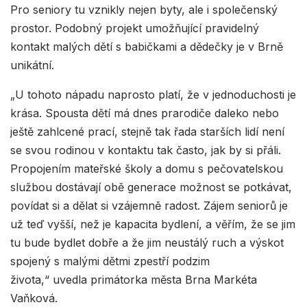
Pro seniory tu vznikly nejen byty, ale i společenský
prostor. Podobný projekt umožňující pravidelný
kontakt malých dětí s babičkami a dědečky je v Brně
unikátní.
„U tohoto nápadu naprosto platí, že v jednoduchosti je
krása. Spousta dětí má dnes prarodiče daleko nebo
ještě zahlcené prací, stejně tak řada starších lidí není
se svou rodinou v kontaktu tak často, jak by si přáli.
Propojením mateřské školy a domu s pečovatelskou
službou dostávají obě generace možnost se potkávat,
povídat si a dělat si vzájemně radost. Zájem seniorů je
už teď vyšší, než je kapacita bydlení, a věřím, že se jim
tu bude bydlet dobře a že jim neustálý ruch a výskot
spojený s malými dětmi zpestří podzim
života,“ uvedla primátorka města Brna Markéta
Vaňková.