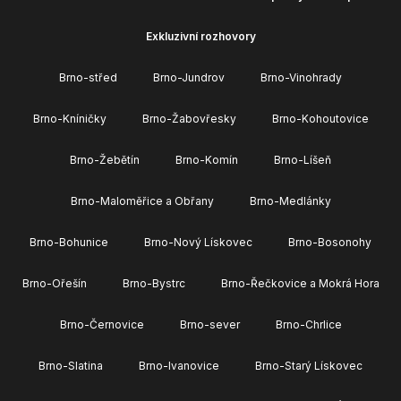
Exkluzivní rozhovory
Brno-střed
Brno-Jundrov
Brno-Vinohrady
Brno-Kníničky
Brno-Žabovřesky
Brno-Kohoutovice
Brno-Žebětín
Brno-Komín
Brno-Líšeň
Brno-Maloměřice a Obřany
Brno-Medlánky
Brno-Bohunice
Brno-Nový Lískovec
Brno-Bosonohy
Brno-Ořešín
Brno-Bystrc
Brno-Řečkovice a Mokrá Hora
Brno-Černovice
Brno-sever
Brno-Chrlice
Brno-Slatina
Brno-Ivanovice
Brno-Starý Lískovec