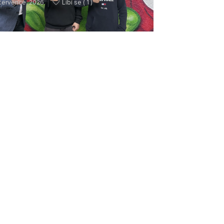
července, 2026
Líbí se (
1 )