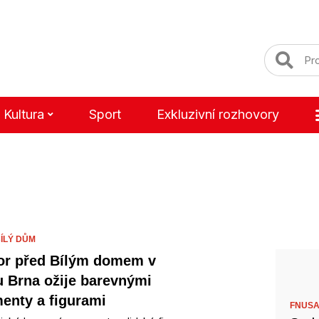
Kultura
Sport
Exkluzivní rozhovory
ÍLÝ DŮM
or před Bílým domem v
u Brna ožije barevnými
enty a figurami
FNUSA