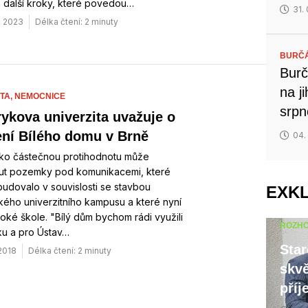
 další kroky, které povedou…
31.
. 2023
Délka čtení: 2 minuty
BURČ
Burč
na j
TA,
NEMOCNICE
srp
ykova univerzita uvažuje o
ení Bílého domu v Brně
04.
ako částečnou protihodnotu může
ut pozemky pod komunikacemi, které
udovalo v souvislosti se stavbou
EXK
ého univerzitního kampusu a které nyní
soké škole. "Bílý dům bychom rádi využili
ROZH
ku a pro Ústav…
Star
 2018
Délka čtení: 2 minuty
skvě
příj