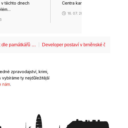
rá v těchto dnech
Centra kardiovaskulární…
elém…
16. 07. 2026
26
t dle památkářů …
Developer postaví v brněnské části Lesn
ledné zpravodajství, krimi,
 vybíráme ty nejdůležitější
e nám
.