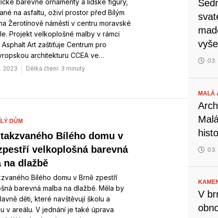
cké barevné ornamenty a lidské figury,
Sedm
né na asfaltu, oživí prostor před Bílým
svat
a Žerotínově náměstí v centru moravské
mado
e. Projekt velkoplošné malby v rámci
vyše
vy Asphalt Art zaštiťuje Centrum pro
vropskou architekturu CCEA ve…
03.
. 2023
Délka čtení: 3 minuty
MALÁ 
Arch
Malá
ÍLÝ DŮM
hist
 takzvaného Bílého domu v
zpestří velkoplošná barevná
03.
 na dlažbě
kzvaného Bílého domu v Brně zpestří
KAMEN
ošná barevná malba na dlažbě. Měla by
V br
hlavně děti, které navštěvují školu a
obno
iku v areálu. V jednání je také úprava