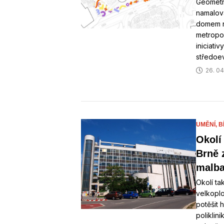
Geometri
namalova
domem n
metropol
iniciati
středoe
26. 04
UMĚNÍ,
B
Okolí
Brně 
malba
Okolí ta
velkopl
potěšit 
poliklin