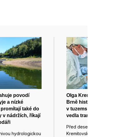
ahuje povodí
Olga Kremitovská přepsala v
yje a nízké
Brně historii: jako první žena
promítají také do
v tuzemsku před 10 lety
v nádržích, říkají
vedla transplantaci srdce
dáři
Před deseti lety se lékařka Olga
znivou hydrologickou
Kremitovská z brněnského