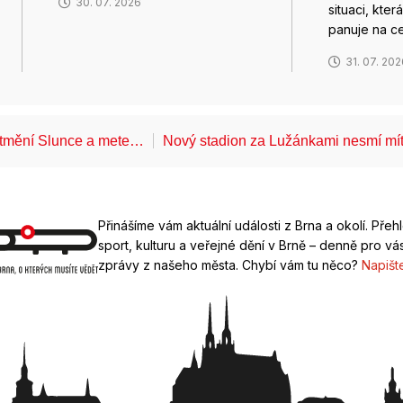
30. 07. 2026
situaci, kte
panuje na c
31. 07. 20
atmění Slunce a mete…
Nový stadion za Lužánkami nesmí mí
Přinášíme vám aktuální události z Brna a okolí. Přeh
sport, kulturu a veřejné dění v Brně – denně pro vás
zprávy z našeho města. Chybí vám tu něco?
Napišt