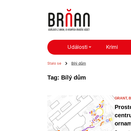
Události
Krimi
Stalo se
Bílý dům
Tag: Bílý dům
GRANT,
B
Prost
centr
ornam