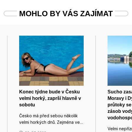
MOHLO BY VÁS ZAJÍMAT
Konec týdne bude v Česku
Sucho zas
velmi horký, zaprší hlavně v
Moravy i D
sobotu
průtoky se 
zásob vody 
Česko má před sebou několik
vodohospo
velmi horkých dnů. Zejména ve…
Velmi nepří