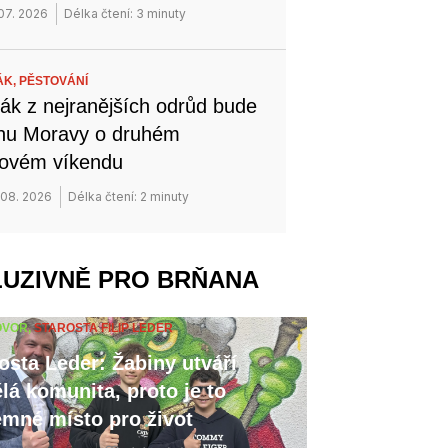
 07. 2026
Délka čtení: 3 minuty
ÁK,
PĚSTOVÁNÍ
ák z nejranějších odrůd bude
ihu Moravy o druhém
novém víkendu
 08. 2026
Délka čtení: 2 minuty
LUZIVNĚ PRO BRŇANA
OVOR,
STAROSTA FILIP LEDER
osta Leder: Žabiny utváří
lá komunita, proto je to
emné místo pro život