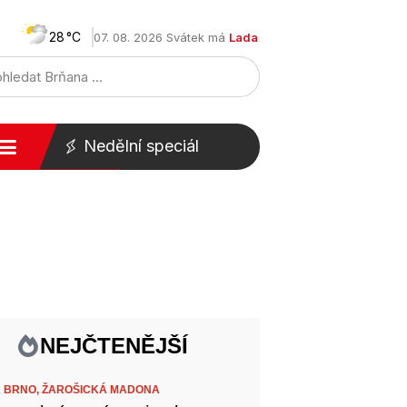
28
07. 08. 2026 Svátek má
Lada
Nedělní speciál
NEJČTENĚJŠÍ
 BRNO,
ŽAROŠICKÁ MADONA