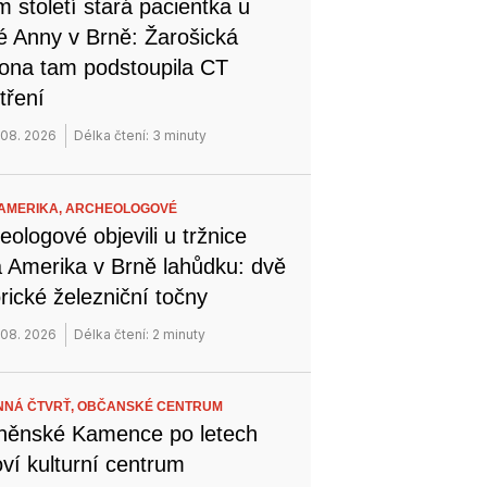
 století stará pacientka u
é Anny v Brně: Žarošická
na tam podstoupila CT
tření
 08. 2026
Délka čtení: 3 minuty
AMERIKA,
ARCHEOLOGOVÉ
eologové objevili u tržnice
 Amerika v Brně lahůdku: dvě
orické železniční točny
 08. 2026
Délka čtení: 2 minuty
NÁ ČTVRŤ,
OBČANSKÉ CENTRUM
něnské Kamence po letech
ví kulturní centrum