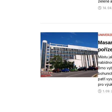
zeleně a
14. 04
UNIVERZI
Masar
poříz
Městu j
nabídno
Brno vyb
bohunick
patří vy
pro výu
1. 09.