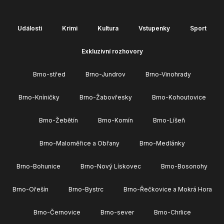
Události
Krimi
Kultura
Vstupenky
Sport
Exkluzivní rozhovory
Brno-střed
Brno-Jundrov
Brno-Vinohrady
Brno-Kníničky
Brno-Žabovřesky
Brno-Kohoutovice
Brno-Žebětín
Brno-Komín
Brno-Líšeň
Brno-Maloměřice a Obřany
Brno-Medlánky
Brno-Bohunice
Brno-Nový Lískovec
Brno-Bosonohy
Brno-Ořešín
Brno-Bystrc
Brno-Řečkovice a Mokrá Hora
Brno-Černovice
Brno-sever
Brno-Chrlice