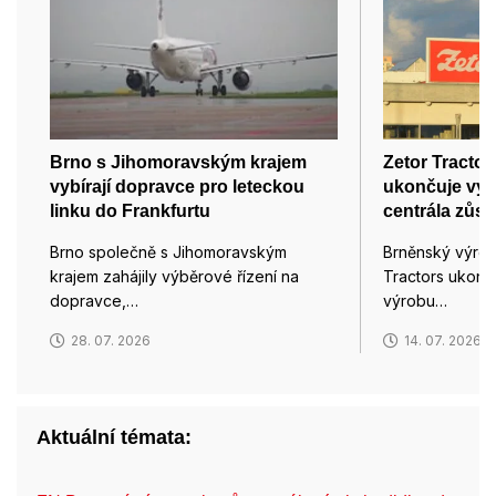
Brno s Jihomoravským krajem
Zetor Tractor
vybírají dopravce pro leteckou
ukončuje výro
linku do Frankfurtu
centrála zůst
Brno společně s Jihomoravským
Brněnský výrob
krajem zahájily výběrové řízení na
Tractors ukonč
dopravce,…
výrobu…
28. 07. 2026
14. 07. 2026
Aktuální témata: