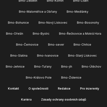
Brno-Žebětín
Brno-Komín
Brno-Líšeň
Brno-Maloměřice a Obřany
Brno-Medlánky
Brno-Bohunice
Brno-Nový Lískovec
Brno-Bosonohy
Brno-Ořešín
Brno-Bystrc
Brno-Řečkovice a Mokrá Hora
Brno-Černovice
Brno-sever
Brno-Chrlice
Brno-Slatina
Brno-Ivanovice
Brno-Starý Lískovec
Brno-Jehnice
Brno-Tuřany
Brno-jih
Brno-Útěchov
Brno-Královo Pole
Brno-Židenice
Kontakt
O společnosti
Redakce
Pro inzerenty
Kariéra
Zásady ochrany osobních údajů