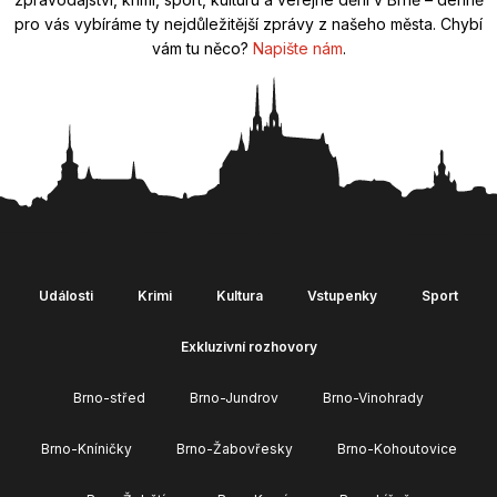
pro vás vybíráme ty nejdůležitější zprávy z našeho města. Chybí
vám tu něco?
Napište nám
.
Události
Krimi
Kultura
Vstupenky
Sport
Exkluzivní rozhovory
Brno-střed
Brno-Jundrov
Brno-Vinohrady
Brno-Kníničky
Brno-Žabovřesky
Brno-Kohoutovice