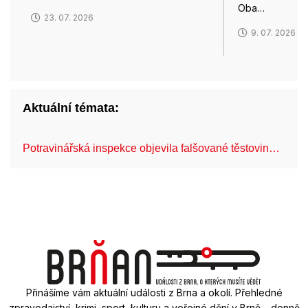
Oba…
23. 07. 2026
9. 07. 2026
Aktuální témata:
Potravinářská inspekce objevila falšované těstovin…
Br
Přinášíme vám aktuální události z Brna a okolí. Přehledné
zpravodajství, krimi, sport, kulturu a veřejné dění v Brně – denně