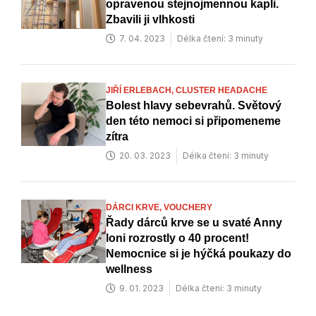
opravenou stejnojmennou kapli.
Zbavili ji vlhkosti
7. 04. 2023
Délka čtení: 3 minuty
JIŘÍ ERLEBACH,
CLUSTER HEADACHE
Bolest hlavy sebevrahů. Světový
den této nemoci si připomeneme
zítra
20. 03. 2023
Délka čtení: 3 minuty
DÁRCI KRVE,
VOUCHERY
Řady dárců krve se u svaté Anny
loni rozrostly o 40 procent!
Nemocnice si je hýčká poukazy do
wellness
9. 01. 2023
Délka čtení: 3 minuty