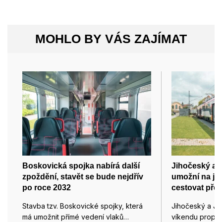
MOHLO BY VÁS ZAJÍMAT
Boskovická spojka nabírá další
Jihočeský a 
zpoždění, stavět se bude nejdřív
umožní na je
po roce 2032
cestovat přes
Stavba tzv. Boskovické spojky, která
Jihočeský a Ji
má umožnit přímé vedení vlaků…
víkendu propojil