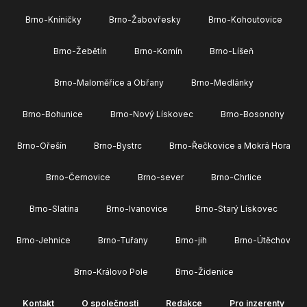
Brno-Kníničky
Brno-Žabovřesky
Brno-Kohoutovice
Brno-Žebětín
Brno-Komín
Brno-Líšeň
Brno-Maloměřice a Obřany
Brno-Medlánky
Brno-Bohunice
Brno-Nový Lískovec
Brno-Bosonohy
Brno-Ořešín
Brno-Bystrc
Brno-Řečkovice a Mokrá Hora
Brno-Černovice
Brno-sever
Brno-Chrlice
Brno-Slatina
Brno-Ivanovice
Brno-Starý Lískovec
Brno-Jehnice
Brno-Tuřany
Brno-jih
Brno-Útěchov
Brno-Královo Pole
Brno-Židenice
Kontakt
O společnosti
Redakce
Pro inzerenty