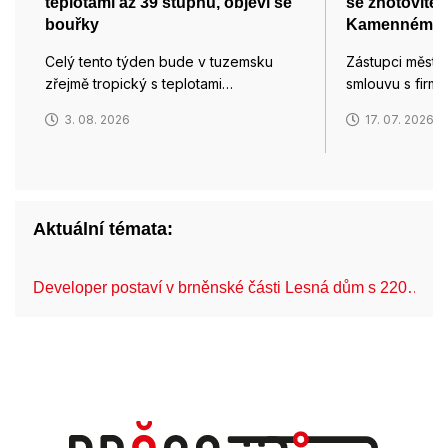
teplotami až 39 stupňů, objeví se
se zhotovitel
bouřky
Kamenném v
Celý tento týden bude v tuzemsku
Zástupci města
zřejmě tropický s teplotami…
smlouvu s firmo
3. 08. 2026
17. 07. 2026
Aktuální témata:
Developer postaví v brněnské části Lesná dům s 220…