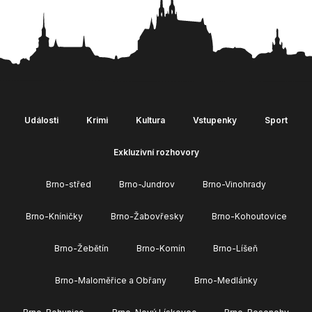
Události
Krimi
Kultura
Vstupenky
Sport
Exkluzivní rozhovory
Brno-střed
Brno-Jundrov
Brno-Vinohrady
Brno-Kníničky
Brno-Žabovřesky
Brno-Kohoutovice
Brno-Žebětín
Brno-Komín
Brno-Líšeň
Brno-Maloměřice a Obřany
Brno-Medlánky