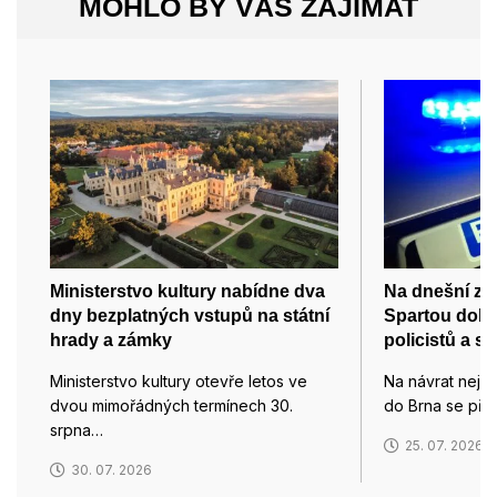
MOHLO BY VÁS ZAJÍMAT
Ministerstvo kultury nabídne dva
Na dnešní zá
dny bezplatných vstupů na státní
Spartou dohl
hrady a zámky
policistů a st
Ministerstvo kultury otevře letos ve
Na návrat nejv
dvou mimořádných termínech 30.
do Brna se přip
srpna…
25. 07. 2026
30. 07. 2026