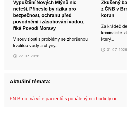
Vypuštění Nových Mlýnů nic
Zkušený bank
neřeší. Přineslo by rizika pro
z ČNB v Brně
bezpečnost, ochranu před
korun
povodněmi i zásobování vodou,
Za krádež desít
říká Povodí Moravy
kriminalisté z
V souvislosti s problémy se zhoršenou
který…
kvalitou vody a úhyny…
31. 07. 2026
22. 07. 2026
Aktuální témata:
FN Brno má více pacientů s popálenými chodidly od …