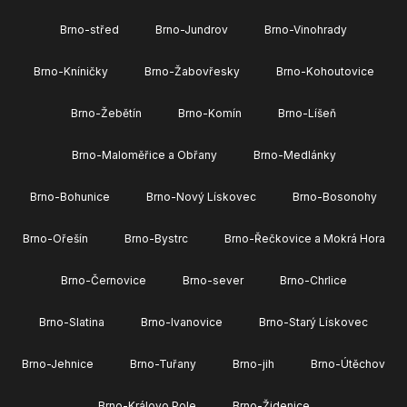
Brno-střed
Brno-Jundrov
Brno-Vinohrady
Brno-Kníničky
Brno-Žabovřesky
Brno-Kohoutovice
Brno-Žebětín
Brno-Komín
Brno-Líšeň
Brno-Maloměřice a Obřany
Brno-Medlánky
Brno-Bohunice
Brno-Nový Lískovec
Brno-Bosonohy
Brno-Ořešín
Brno-Bystrc
Brno-Řečkovice a Mokrá Hora
Brno-Černovice
Brno-sever
Brno-Chrlice
Brno-Slatina
Brno-Ivanovice
Brno-Starý Lískovec
Brno-Jehnice
Brno-Tuřany
Brno-jih
Brno-Útěchov
Brno-Královo Pole
Brno-Židenice