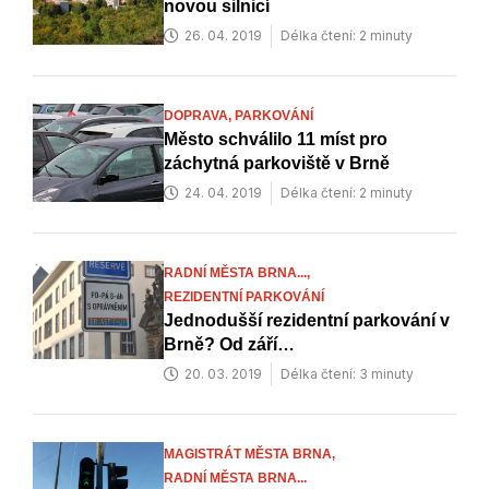
novou silnicí
26. 04. 2019
Délka čtení: 2 minuty
DOPRAVA,
PARKOVÁNÍ
Město schválilo 11 míst pro
záchytná parkoviště v Brně
24. 04. 2019
Délka čtení: 2 minuty
RADNÍ MĚSTA BRNA...,
REZIDENTNÍ PARKOVÁNÍ
Jednodušší rezidentní parkování v
Brně? Od září…
20. 03. 2019
Délka čtení: 3 minuty
MAGISTRÁT MĚSTA BRNA,
RADNÍ MĚSTA BRNA...