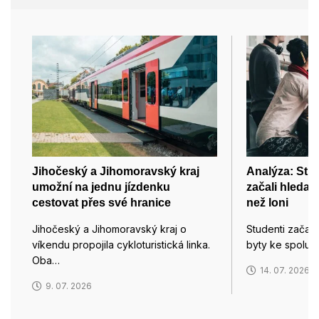
Jihočeský a Jihomoravský kraj
Analýza: Stud
umožní na jednu jízdenku
začali hledat
cestovat přes své hranice
než loni
Jihočeský a Jihomoravský kraj o
Studenti začali
víkendu propojila cykloturistická linka.
byty ke spolub
Oba…
14. 07. 2026
9. 07. 2026