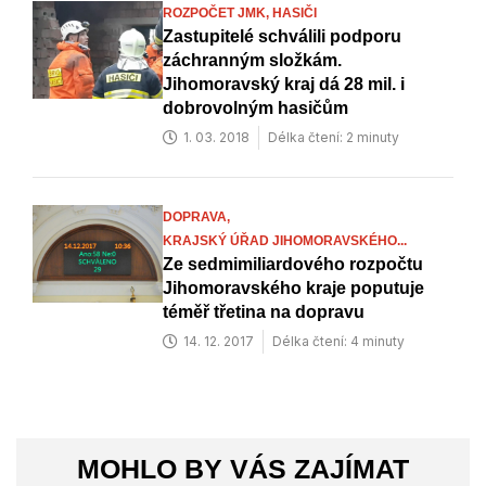
ROZPOČET JMK,
HASIČI
Zastupitelé schválili podporu
záchranným složkám.
Jihomoravský kraj dá 28 mil. i
dobrovolným hasičům
1. 03. 2018
Délka čtení: 2 minuty
DOPRAVA,
KRAJSKÝ ÚŘAD JIHOMORAVSKÉHO...
Ze sedmimiliardového rozpočtu
Jihomoravského kraje poputuje
téměř třetina na dopravu
14. 12. 2017
Délka čtení: 4 minuty
MOHLO BY VÁS ZAJÍMAT