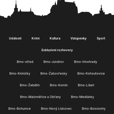
Události
Krimi
Kultura
Vstupenky
Sport
Exkluzivní rozhovory
Brno-střed
Brno-Jundrov
Brno-Vinohrady
Brno-Kníničky
Brno-Žabovřesky
Brno-Kohoutovice
Brno-Žebětín
Brno-Komín
Brno-Líšeň
Brno-Maloměřice a Obřany
Brno-Medlánky
Brno-Bohunice
Brno-Nový Lískovec
Brno-Bosonohy