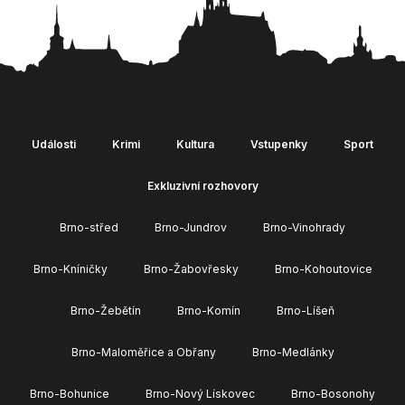
Události
Krimi
Kultura
Vstupenky
Sport
Exkluzivní rozhovory
Brno-střed
Brno-Jundrov
Brno-Vinohrady
Brno-Kníničky
Brno-Žabovřesky
Brno-Kohoutovice
Brno-Žebětín
Brno-Komín
Brno-Líšeň
Brno-Maloměřice a Obřany
Brno-Medlánky
Brno-Bohunice
Brno-Nový Lískovec
Brno-Bosonohy