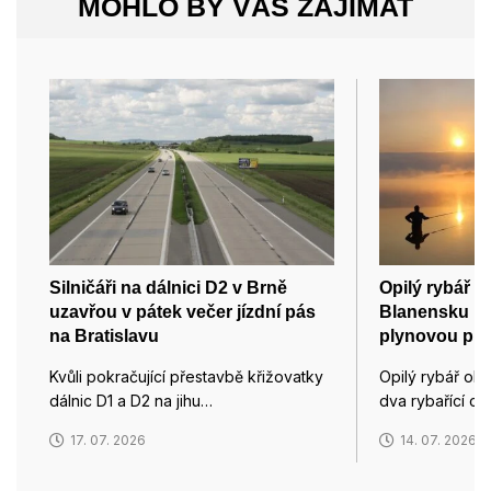
MOHLO BY VÁS ZAJÍMAT
Silničáři na dálnici D2 v Brně
Opilý rybář o
uzavřou v pátek večer jízdní pás
Blanensku ry
na Bratislavu
plynovou pist
Kvůli pokračující přestavbě křižovatky
Opilý rybář oh
dálnic D1 a D2 na jihu…
dva rybařící ch
17. 07. 2026
14. 07. 2026