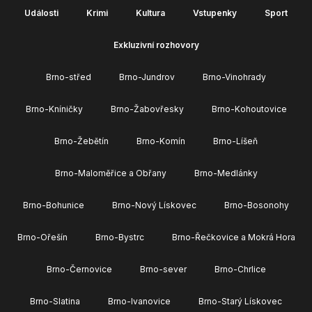
Události
Krimi
Kultura
Vstupenky
Sport
Exkluzivní rozhovory
Brno-střed
Brno-Jundrov
Brno-Vinohrady
Brno-Kníničky
Brno-Žabovřesky
Brno-Kohoutovice
Brno-Žebětín
Brno-Komín
Brno-Líšeň
Brno-Maloměřice a Obřany
Brno-Medlánky
Brno-Bohunice
Brno-Nový Lískovec
Brno-Bosonohy
Brno-Ořešín
Brno-Bystrc
Brno-Řečkovice a Mokrá Hora
Brno-Černovice
Brno-sever
Brno-Chrlice
Brno-Slatina
Brno-Ivanovice
Brno-Starý Lískovec