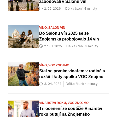
zabodovali v Salonu vín
2. 02. 2026
Délka čtení: 4 minuty
VÍNO,
SALON VÍN
Do Salonu vín 2025 se ze
Znojemska probojovalo 14 vín
27. 01. 2025
Délka čtení: 3 minuty
VÍNO,
VOC ZNOJMO
Stal se prvním vinařem v rodině a
rozšířil řady spolku VOC Znojmo
3. 04. 2024
Délka čtení: 4 minuty
VINAŘSTVÍ ROKU,
VOC ZNOJMO
Tři ocenění ze soutěže Vinařství
roku putují na Znojemsko