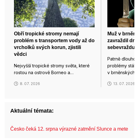
Obří tropické stromy nemají
Muž v brněn
problém s transportem vody až do
zavraždil dru
vrcholků svých korun, zjistili
sebevraždu
vědci
Patrně dlouhod
Nejvyšší tropické stromy světa, které
problémy stály 
rostou na ostrově Borneo a…
v brněnských T
8. 07. 2026
13. 07. 2026
Aktuální témata:
Česko čeká 12. srpna výrazné zatmění Slunce a mete…