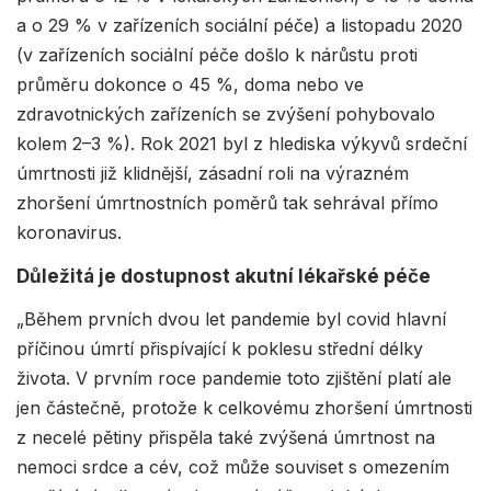
a o 29 % v zařízeních sociální péče) a listopadu 2020
(v zařízeních sociální péče došlo k nárůstu proti
průměru dokonce o 45 %, doma nebo ve
zdravotnických zařízeních se zvýšení pohybovalo
kolem 2–3 %). Rok 2021 byl z hlediska výkyvů srdeční
úmrtnosti již klidnější, zásadní roli na výrazném
zhoršení úmrtnostních poměrů tak sehrával přímo
koronavirus.
Důležitá je dostupnost akutní lékařské péče
„Během prvních dvou let pandemie byl covid hlavní
příčinou úmrtí přispívající k poklesu střední délky
života. V prvním roce pandemie toto zjištění platí ale
jen částečně, protože k celkovému zhoršení úmrtnosti
z necelé pětiny přispěla také zvýšená úmrtnost na
nemoci srdce a cév, což může souviset s omezením