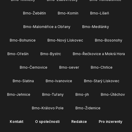
Brno-Žebětín
Brno-Komín
Brno-Líšeň
Brno-Maloměřice a Obřany
Brno-Medlánky
Brno-Bohunice
Brno-Nový Lískovec
Brno-Bosonohy
Brno-Ořešín
Brno-Bystrc
Brno-Řečkovice a Mokrá Hora
Brno-Černovice
Brno-sever
Brno-Chrlice
Brno-Slatina
Brno-Ivanovice
Brno-Starý Lískovec
Brno-Jehnice
Brno-Tuřany
Brno-jih
Brno-Útěchov
Brno-Královo Pole
Brno-Židenice
Kontakt
O společnosti
Redakce
Pro inzerenty