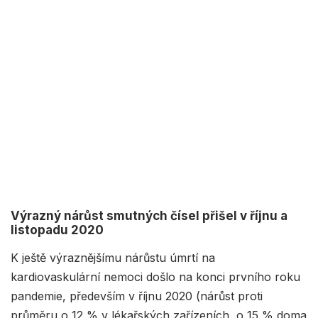
Výrazný nárůst smutných čísel přišel v říjnu a
listopadu 2020
K ještě výraznějšímu nárůstu úmrtí na
kardiovaskulární nemoci došlo na konci prvního roku
pandemie, především v říjnu 2020 (nárůst proti
průměru o 12 % v lékařských zařízeních, o 15 % doma