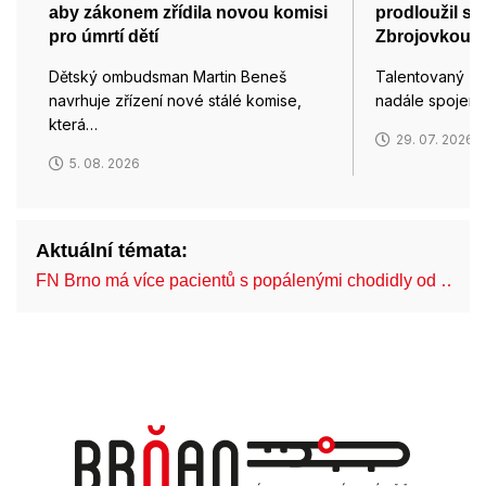
aby zákonem zřídila novou komisi
prodloužil s
pro úmrtí dětí
Zbrojovkou
Dětský ombudsman Martin Beneš
Talentovaný zá
navrhuje zřízení nové stálé komise,
nadále spojen
která…
29. 07. 2026
5. 08. 2026
Aktuální témata:
FN Brno má více pacientů s popálenými chodidly od …