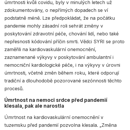
úmrtnosti kvůli covidu, byly v minulých letech už
zdokumentovány, o nepřímých dopadech se ví
podstatně méně. Lze předpokládat, že na počátku
pandemie mohly zásadní roli sehrát změny v
poskytování zdravotní péče, chování lidí, nebo také
nepřesnosti kódování příčin smrti. Vědci SYRI se proto
zaměřili na kardiovaskulární onemocnění,
zaznamenané výkyvy v poskytování ambulantní i
nemocniční kardiologické péče, i na výkyvy v úrovni
úmrtnosti, včetně změn během roku, které odporují
tradiční a dlouhodobě pozorované sezónnosti těchto
procesů.
Úmrtnost na nemoci srdce před pandemií
klesala, pak ale narostla
Úmrtnost na kardiovaskulární onemocnění v
tuzemsku před pandemií pozvolna klesala. „Změna