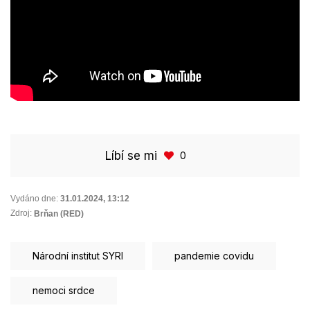
Líbí se mi
0
Vydáno dne:
31.01.2024
,
13:12
Zdroj:
Brňan (RED)
Národní institut SYRI
pandemie covidu
nemoci srdce