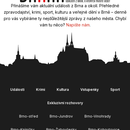
Přinášíme vám aktuální události z Brna a okolí. Přehledné
zpravodajství, krimi, sport, kulturu a veřejné dění v Brně – denně
pro vás vybíráme ty nejdůležitější zprávy z našeho města. Chybí
vám tu něco?
Napište nám
.
Události
Krimi
Kultura
Vstupenky
Sport
Exkluzivní rozhovory
Brno-střed
Brno-Jundrov
Brno-Vinohrady
Brno-Kníničky
Brno-Žabovřesky
Brno-Kohoutovice