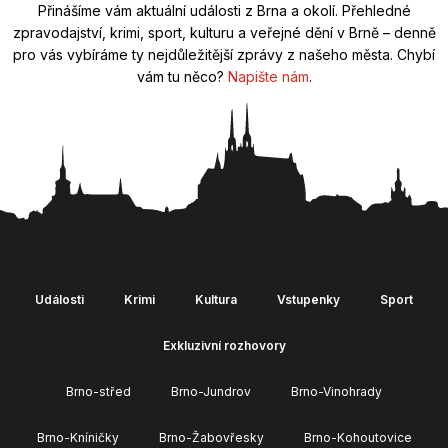
Přinášíme vám aktuální události z Brna a okolí. Přehledné
zpravodajství, krimi, sport, kulturu a veřejné dění v Brně – denně
pro vás vybíráme ty nejdůležitější zprávy z našeho města. Chybí
vám tu něco?
Napište nám
.
Události
Krimi
Kultura
Vstupenky
Sport
Exkluzivní rozhovory
Brno-střed
Brno-Jundrov
Brno-Vinohrady
Brno-Kníničky
Brno-Žabovřesky
Brno-Kohoutovice