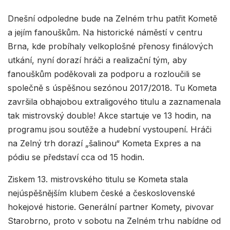
Dnešní odpoledne bude na Zelném trhu patřit Kometě
a jejím fanouškům. Na historické náměstí v centru
Brna, kde probíhaly velkoplošné přenosy finálových
utkání, nyní dorazí hráči a realizační tým, aby
fanouškům poděkovali za podporu a rozloučili se
společně s úspěšnou sezónou 2017/2018. Tu Kometa
završila obhajobou extraligového titulu a zaznamenala
tak mistrovský double! Akce startuje ve 13 hodin, na
programu jsou soutěže a hudební vystoupení. Hráči
na Zelný trh dorazí „šalinou“ Kometa Expres a na
pódiu se představí cca od 15 hodin.
Ziskem 13. mistrovského titulu se Kometa stala
nejúspěšnějším klubem české a československé
hokejové historie. Generální partner Komety, pivovar
Starobrno, proto v sobotu na Zelném trhu nabídne od