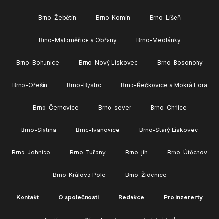
Brno-Žebětín
Brno-Komín
Brno-Líšeň
Brno-Maloměřice a Obřany
Brno-Medlánky
Brno-Bohunice
Brno-Nový Lískovec
Brno-Bosonohy
Brno-Ořešín
Brno-Bystrc
Brno-Řečkovice a Mokrá Hora
Brno-Černovice
Brno-sever
Brno-Chrlice
Brno-Slatina
Brno-Ivanovice
Brno-Starý Lískovec
Brno-Jehnice
Brno-Tuřany
Brno-jih
Brno-Útěchov
Brno-Královo Pole
Brno-Židenice
Kontakt
O společnosti
Redakce
Pro inzerenty