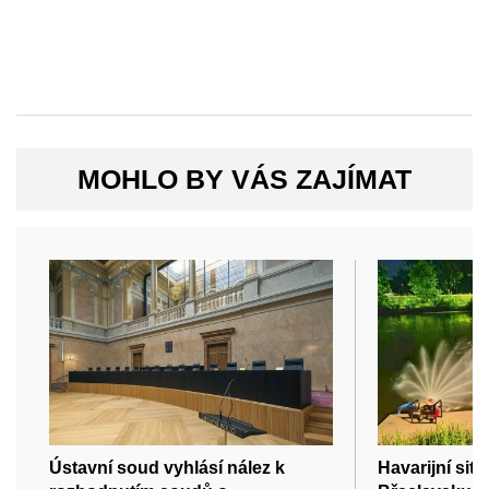
MOHLO BY VÁS ZAJÍMAT
Ústavní soud vyhlásí nález k
Havarijní sit