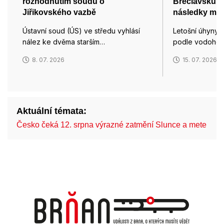
rozhodnutím soudů o
Břeclavsku: 
Jiřikovského vazbě
následky míst
Ústavní soud (ÚS) ve středu vyhlásí
Letošní úhyny r
nález ke dvěma starším…
podle vodoho
8. 07. 2026
15. 07. 2026
Aktuální témata:
Česko čeká 12. srpna výrazné zatmění Slunce a mete…