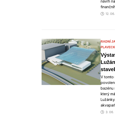
návrh na
finančn
12. 06
RADNÍ J
PLAVECK
Výsta
Lužán
stave
V tomto
povolen
bazénu 
který má
Lužánky.
akvapar
3. 06.