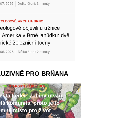
 07. 2026
Délka čtení: 3 minuty
EOLOGOVÉ,
ARCHAIA BRNO
eologové objevili u tržnice
 Amerika v Brně lahůdku: dvě
orické železniční točny
 08. 2026
Délka čtení: 2 minuty
LUZIVNĚ PRO BRŇANA
OVOR,
STAROSTA FILIP LEDER
osta Leder: Žabiny utváří
lá komunita, proto je to
emné místo pro život