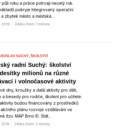
 půli roku a práce potrvají necelý rok.
nákladů pokryje Integrovaný operační
 a zbytek město a městská…
. 2019
Délka čtení: 1 minuta
AROSLAV SUCHÝ,
ŠKOLSTVÍ
ský radní Suchý: školství
 desítky milionů na různé
ávací i volnočasové aktivity
vé dny, kroužky a další aktivity pro děti,
 a besedy pro rodiče, školení pro učitele.
ktivity budou financovány z prostředků
 akčního plánu rozvoje vzdělávání ve
ně (tzv. MAP Brno II). Stát…
. 2019
Délka čtení: 2 minuty