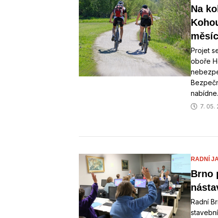
Na ko
Kohou
měsíc
Projet s
oboře Ho
nebezpe
Bezpečně
nabídn
7. 05.
RADNÍ J
Brno 
násta
Radní Br
stavební