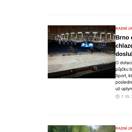
RADNÍ J
Brno 
chlaze
doslu
O dotaci
půjčku 
Sport, k
poslední
už uplyn
7. 05.
RADNÍ J