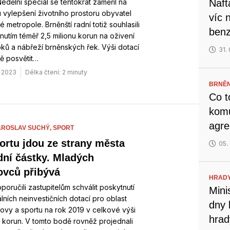
edělní speciál se tentokrát zaměřil na
Naft
vylepšení životního prostoru obyvatel
víc 
 metropole. Brněnští radní totiž souhlasili
benz
nutím téměř 2,5 milionu korun na oživení
oků a nábřeží brněnských řek. Výši dotací
31.
tě posvětit…
. 2023
Délka čtení: 2 minuty
BRNĚN
Co t
komu
agre
AROSLAV SUCHÝ,
SPORT
ortu jdou ze strany města
05.
dní částky. Mladých
ovců přibývá
HRADY
poručili zastupitelům schválit poskytnutí
Mini
álních neinvestičních dotací pro oblast
dny 
ovy a sportu na rok 2019 v celkové výši
hrad
c korun. V tomto bodě rovněž projednali