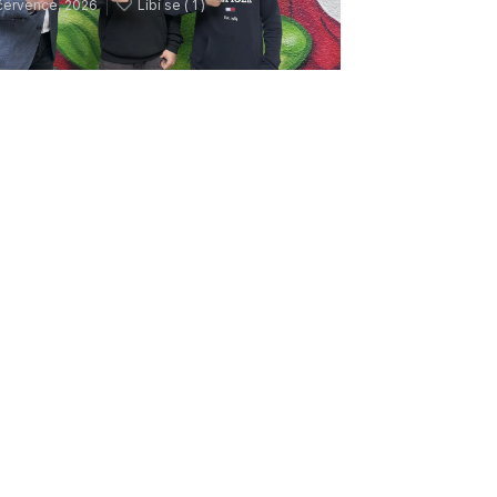
července, 2026
Líbí se (
1 )