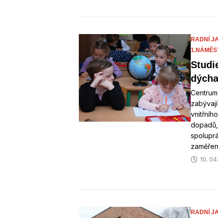
RADNÍ J
1.NÁMĚS
Studi
dýcha
Centrum
zabývají
vnitřníh
dopadů,
spoluprá
zaměřen 
10. 04
RADNÍ J