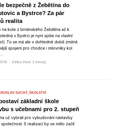
le bezpečně z Žebětína do
tovic a Bystrce? Za pár
ů realita
e na kole z brněnského Žebětína až k
ledná v Bystrci je nyní spíše na vlastní
čí. To se má ale v dohledné době změnit.
jší spojení pro chodce i milovníky kol
e…
 2019
Délka čtení: 2 minuty
AROSLAV SUCHÝ,
ŠKOLSTVÍ
postaví základní škole
vbu s učebnami pro 2. stupeň
na už vybrali pro vybudování nástavby
 společnost. S realizací by se mělo začít