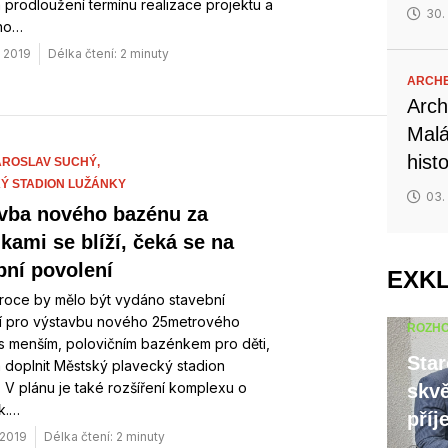
 prodloužení termínu realizace projektu a
30.
ího…
. 2019
Délka čtení: 2 minuty
ARCH
Arch
Malá
hist
AROSLAV SUCHÝ,
Ý STADION LUŽÁNKY
03.
vba nového bazénu za
kami se blíží, čeká se na
bní povolení
EXK
 roce by mělo být vydáno stavební
í pro výstavbu nového 25metrového
ROZH
s menším, polovičním bazénkem pro děti,
Star
 doplnit Městský plavecký stadion
 V plánu je také rozšíření komplexu o
skvě
k.…
příj
 2019
Délka čtení: 2 minuty