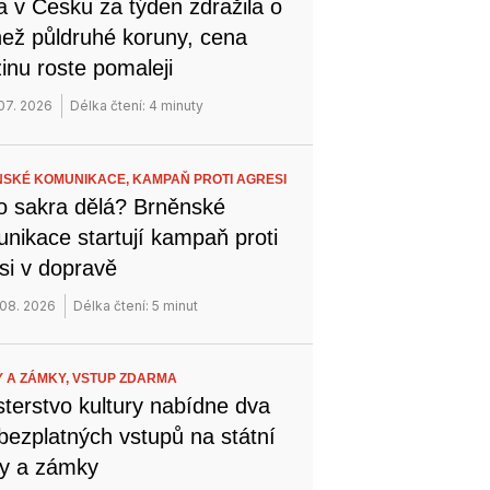
a v Česku za týden zdražila o
než půldruhé koruny, cena
inu roste pomaleji
 07. 2026
Délka čtení: 4 minuty
SKÉ KOMUNIKACE,
KAMPAŇ PROTI AGRESI
o sakra dělá? Brněnské
nikace startují kampaň proti
si v dopravě
 08. 2026
Délka čtení: 5 minut
 A ZÁMKY,
VSTUP ZDARMA
sterstvo kultury nabídne dva
bezplatných vstupů na státní
y a zámky