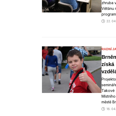
zhruba v
Většinu 
program
22. 04
RADNÍ J
Brněn
získá
vzděl
Projekto
semináře
Takové a
Místního
městě Br
16. 04