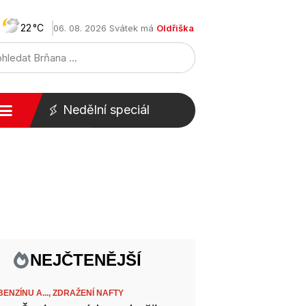
22
06. 08. 2026 Svátek má
Oldřiška
Nedělní speciál
NEJČTENĚJŠÍ
ENZÍNU A...,
ZDRAŽENÍ NAFTY