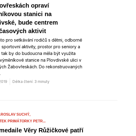
ovřeskách opraví
íkovou stanici na
ivské, bude centrem
časových aktivit
to pro setkávání rodičů s dětmi, odborné
 sportovní aktivity, prostor pro seniory a
 tak by do budoucna měla být využita
ýměníkové stanice na Plovdivské ulici v
ých Žabovřeskách. Do rekonstruovaných
…
 2019
Délka čtení: 3 minuty
AROSLAV SUCHÝ,
TEK PRIMÁTORKY PETR...
 medaile Věry Růžičkové patří