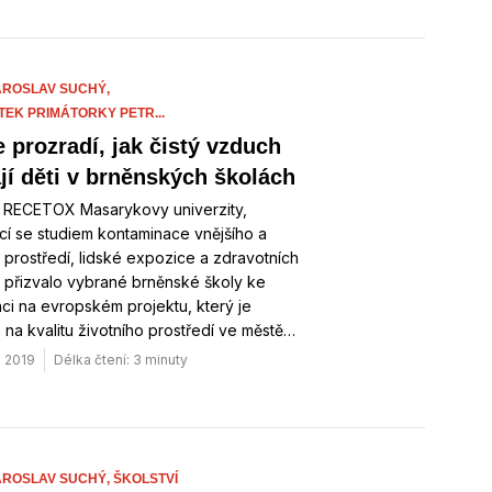
AROSLAV SUCHÝ,
TEK PRIMÁTORKY PETR...
e prozradí, jak čistý vzduch
jí děti v brněnských školách
 RECETOX Masarykovy univerzity,
cí se studiem kontaminace vnějšího a
o prostředí, lidské expozice a zdravotních
 přizvalo vybrané brněnské školy ke
ci na evropském projektu, který je
na kvalitu životního prostředí ve městě…
. 2019
Délka čtení: 3 minuty
AROSLAV SUCHÝ,
ŠKOLSTVÍ