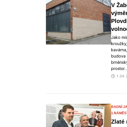
V Žab
výměn
Plovd
volno
Jako mís
kroužky,
kavárna,
budova v
brněnsk
prostor
1. 04.
RADNÍ J
1.NÁMĚS
Zlaté