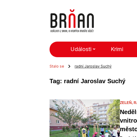
Události
Krimi
Stalo se
radní Jaroslav Suchý
Tag: radní Jaroslav Suchý
ZELEŇ,
R
Neděl
vnitr
město