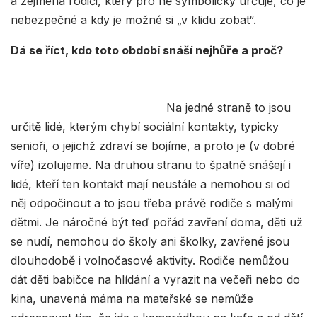
a zejména rodiči, který pro ně symbolicky určuje, co je
nebezpečné a kdy je možné si „v klidu zobat“.
Dá se říct, kdo toto období snáší nejhůře a proč?
Na jedné straně to jsou
určitě lidé, kterým chybí sociální kontakty, typicky
senioři, o jejichž zdraví se bojíme, a proto je (v dobré
víře) izolujeme. Na druhou stranu to špatně snášejí i
lidé, kteří ten kontakt mají neustále a nemohou si od
něj odpočinout a to jsou třeba právě rodiče s malými
dětmi. Je náročné být teď pořád zavření doma, děti už
se nudí, nemohou do školy ani školky, zavřené jsou
dlouhodobě i volnočasové aktivity. Rodiče nemůžou
dát děti babičce na hlídání a vyrazit na večeři nebo do
kina, unavená máma na mateřské se nemůže