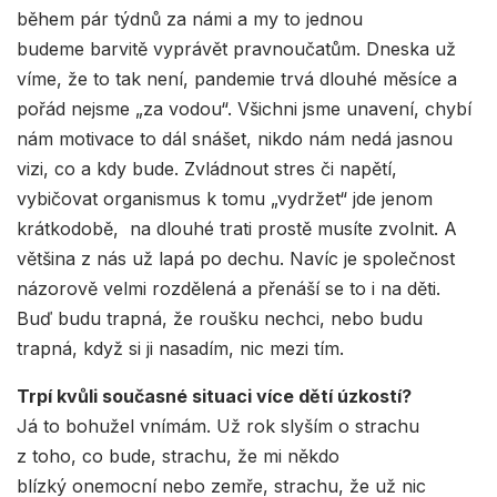
během pár týdnů za námi a my to jednou
budeme barvitě vyprávět pravnoučatům. Dneska už
víme, že to tak není, pandemie trvá dlouhé měsíce a
pořád nejsme „za vodou“. Všichni jsme unavení, chybí
nám motivace to dál snášet, nikdo nám nedá jasnou
vizi, co a kdy bude. Zvládnout stres či napětí,
vybičovat organismus k tomu „vydržet“ jde jenom
krátkodobě, na dlouhé trati prostě musíte zvolnit. A
většina z nás už lapá po dechu. Navíc je společnost
názorově velmi rozdělená a přenáší se to i na děti.
Buď budu trapná, že roušku nechci, nebo budu
trapná, když si ji nasadím, nic mezi tím.
Trpí kvůli současné situaci více dětí úzkostí?
Já to bohužel vnímám. Už rok slyším o strachu
z toho, co bude, strachu, že mi někdo
blízký onemocní nebo zemře, strachu, že už nic