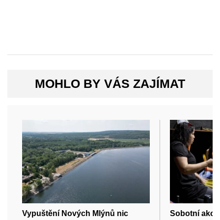
MOHLO BY VÁS ZAJÍMAT
Vypuštění Nových Mlýnů nic
Sobotní akc