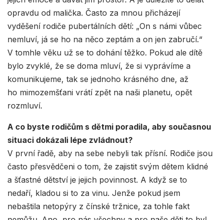
opravdu od malička. Často za mnou přicházejí
vyděšení rodiče pubertálních dětí: „On s námi vůbec
nemluví, já se ho na něco zeptám a on jen zabručí.“
V tomhle věku už se to dohání těžko. Pokud ale dítě
bylo zvyklé, že se doma mluví, že si vyprávíme a
komunikujeme, tak se jednoho krásného dne, až
ho mimozemšťani vrátí zpět na naši planetu, opět
rozmluví.
A co byste rodičům s dětmi poradila, aby současnou
situaci dokázali lépe zvládnout?
V první řadě, aby na sebe nebyli tak přísní. Rodiče jsou
často přesvědčeni o tom, že zajistit svým dětem klidné
a šťastné dětství je jejich povinnost. A když se to
nedaří, kladou si to za vinu. Jenže pokud jsem
nebaštila netopýry z čínské tržnice, za tohle fakt
nemůžu. Ano, pro nás všechny a pro naše děti to byl