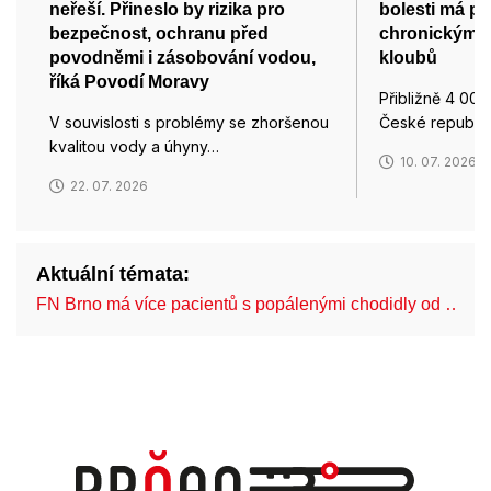
neřeší. Přineslo by rizika pro
bolesti má po
bezpečnost, ochranu před
chronickým 
povodněmi i zásobování vodou,
kloubů
říká Povodí Moravy
Přibližně 4 000 
V souvislosti s problémy se zhoršenou
České republic
kvalitou vody a úhyny…
10. 07. 2026
22. 07. 2026
Aktuální témata:
FN Brno má více pacientů s popálenými chodidly od …