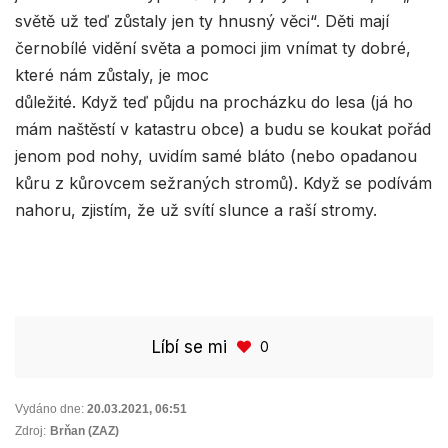
světě už teď zůstaly jen ty hnusný věci“. Děti mají
černobílé vidění světa a pomoci jim vnímat ty dobré,
které nám zůstaly, je moc
důležité. Když teď půjdu na procházku do lesa (já ho
mám naštěstí v katastru obce) a budu se koukat pořád
jenom pod nohy, uvidím samé bláto (nebo opadanou
kůru z kůrovcem sežraných stromů). Když se podívám
nahoru, zjistím, že už svítí slunce a raší stromy.
Líbí se mi
0
Vydáno dne:
20.03.2021
,
06:51
Zdroj:
Brňan (ZAZ)