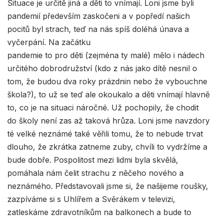
Situace je určitě jiná a děti to vnímají. Loni jsme byli
pandemií především zaskočeni a v popředí našich
pocitů byl strach, teď na nás spíš doléhá únava a
vyčerpání. Na začátku
pandemie to pro děti (zejména ty malé) mělo i nádech
určitého dobrodružství (kdo z nás jako dítě nesnil o
tom, že budou dva roky prázdnin nebo že vybouchne
škola?), to už se teď ale okoukalo a děti vnímají hlavně
to, co je na situaci náročné. Už pochopily, že chodit
do školy není zas až taková hrůza. Loni jsme navzdory
té velké neznámé také věřili tomu, že to nebude trvat
dlouho, že zkrátka zatneme zuby, chvíli to vydržíme a
bude dobře. Pospolitost mezi lidmi byla skvělá,
pomáhala nám čelit strachu z něčeho nového a
neznámého. Představovali jsme si, že našijeme roušky,
zazpíváme si s Uhlířem a Svěrákem v televizi,
zatleskáme zdravotníkům na balkonech a bude to