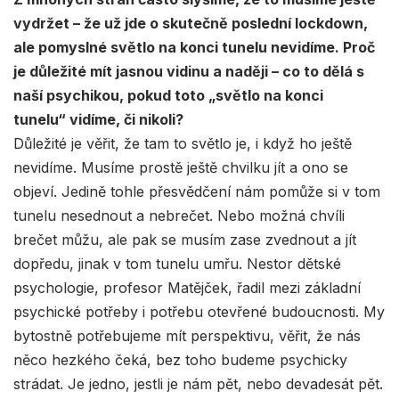
vydržet – že už jde o skutečně poslední lockdown,
ale pomyslné světlo na konci tunelu nevidíme. Proč
je důležité mít jasnou vidinu a naději – co to dělá s
naší psychikou, pokud toto „světlo na konci
tunelu“ vidíme, či nikoli?
Důležité je věřit, že tam to světlo je, i když ho ještě
nevidíme. Musíme prostě ještě chvilku jít a ono se
objeví. Jedině tohle přesvědčení nám pomůže si v tom
tunelu nesednout a nebrečet. Nebo možná chvíli
brečet můžu, ale pak se musím zase zvednout a jít
dopředu, jinak v tom tunelu umřu. Nestor dětské
psychologie, profesor Matějček, řadil mezi základní
psychické potřeby i potřebu otevřené budoucnosti. My
bytostně potřebujeme mít perspektivu, věřit, že nás
něco hezkého čeká, bez toho budeme psychicky
strádat. Je jedno, jestli je nám pět, nebo devadesát pět.