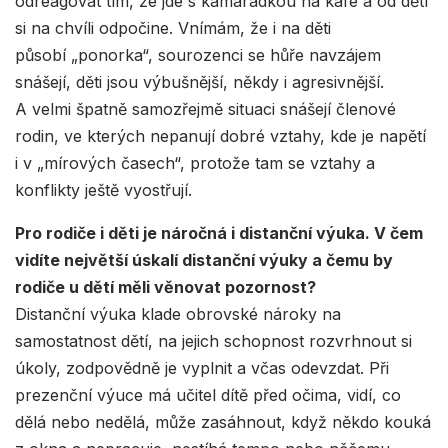
odreagovat tím, že jde s kamarádkou na kafe a od dětí
si na chvíli odpočine. Vnímám, že i na děti
působí „ponorka“, sourozenci se hůře navzájem
snášejí, děti jsou výbušnější, někdy i agresivnější.
A velmi špatně samozřejmě situaci snášejí členové
rodin, ve kterých nepanují dobré vztahy, kde je napětí
i v „mírových časech“, protože tam se vztahy a
konflikty ještě vyostřují.
Pro rodiče i děti je náročná i distanční výuka. V čem
vidíte největší úskalí distanční výuky a čemu by
rodiče u dětí měli věnovat pozornost?
Distanční výuka klade obrovské nároky na
samostatnost dětí, na jejich schopnost rozvrhnout si
úkoly, zodpovědně je vyplnit a včas odevzdat. Při
prezenční výuce má učitel dítě před očima, vidí, co
dělá nebo nedělá, může zasáhnout, když někdo kouká