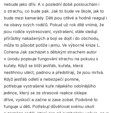
nebude jako dřív. A v poslední době poslouchám i
o strachu, co bude pak. Jak to bude ve škole, jak to
bude mezi kamarády. Děti jsou citlivé a hodně reagují i
na obavy svých rodičů. Pokud už rok dítě vnímá, že
jsou rodiče vystresovaní, vystrašení, stále sledují
přírůstky nakažených a bojí se dojít i do obchodu,
může to působit potíže i jemu. Ve výborné knize L.
Cohena Jak zacházet s dětským strachem autor
v úvodu popisuje fungování strachu na pokusu s
kuřaty. Když se blíží jestřáb, kuřata, která
nestihnou utéct, padnou a předstírají, že jsou mrtvá.
Když jestřáb odletí a nebezpečí pomine,
potřebuje vystrašené kuře nějakého odolnějšího
jedince, který se ze stresové reakce oklepe
dříve, vyskočí a začne si zase zobat. Podobně to
funguje u dětí. Potřebují důvěřovat svému okolí