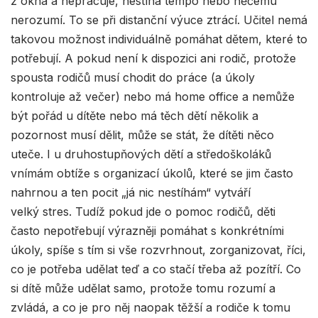
z okna a nepracuje, nestíhá tempo nebo něčemu
nerozumí. To se při distanční výuce ztrácí. Učitel nemá
takovou možnost individuálně pomáhat dětem, které to
potřebují. A pokud není k dispozici ani rodič, protože
spousta rodičů musí chodit do práce (a úkoly
kontroluje až večer) nebo má home office a nemůže
být pořád u dítěte nebo má těch dětí několik a
pozornost musí dělit, může se stát, že dítěti něco
uteče. I u druhostupňových dětí a středoškoláků
vnímám obtíže s organizací úkolů, které se jim často
nahrnou a ten pocit „já nic nestíhám“ vytváří
velký stres. Tudíž pokud jde o pomoc rodičů, děti
často nepotřebují výrazněji pomáhat s konkrétními
úkoly, spíše s tím si vše rozvrhnout, zorganizovat, říci,
co je potřeba udělat teď a co stačí třeba až pozítří. Co
si dítě může udělat samo, protože tomu rozumí a
zvládá, a co je pro něj naopak těžší a rodiče k tomu