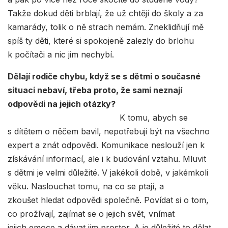
Takže dokud děti brblají, že už chtějí do školy a za
kamarády, tolik o ně strach nemám. Zneklidňují mě
spíš ty děti, které si spokojeně zalezly do brlohu
k počítači a nic jim nechybí.
Dělají rodiče chybu, když se s dětmi o současné
situaci nebaví, třeba proto, že sami neznají
odpovědi na jejich otázky?
K tomu, abych se
s dítětem o něčem bavil, nepotřebuji být na všechno
expert a znát odpovědi. Komunikace neslouží jen k
získávání informací, ale i k budování vztahu. Mluvit
s dětmi je velmi důležité. V jakékoli době, v jakémkoli
věku. Naslouchat tomu, na co se ptají, a
zkoušet hledat odpovědi společně. Povídat si o tom,
co prožívají, zajímat se o jejich svět, vnímat
jejich emoce a dávat jim prostor. A je důležité to dělat