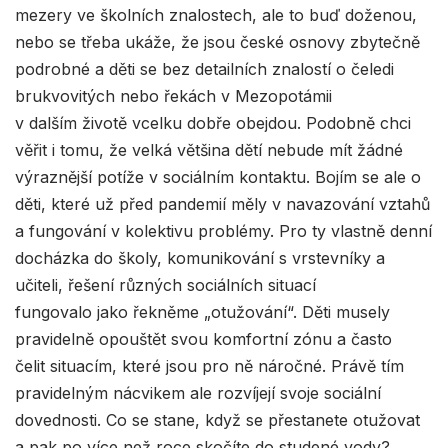
mezery ve školních znalostech, ale to buď doženou,
nebo se třeba ukáže, že jsou české osnovy zbytečně
podrobné a děti se bez detailních znalostí o čeledi
brukvovitých nebo řekách v Mezopotámii
v dalším životě vcelku dobře obejdou. Podobně chci
věřit i tomu, že velká většina dětí nebude mít žádné
výraznější potíže v sociálním kontaktu. Bojím se ale o
děti, které už před pandemií měly v navazování vztahů
a fungování v kolektivu problémy. Pro ty vlastně denní
docházka do školy, komunikování s vrstevníky a
učiteli, řešení různých sociálních situací
fungovalo jako řekněme „otužování“. Děti musely
pravidelně opouštět svou komfortní zónu a často
čelit situacím, které jsou pro ně náročné. Právě tím
pravidelným nácvikem ale rozvíjejí svoje sociální
dovednosti. Co se stane, když se přestanete otužovat
a pak po více než roce skočíte do studené vody?