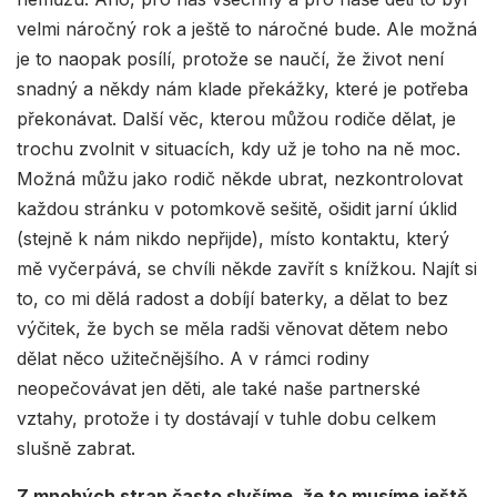
velmi náročný rok a ještě to náročné bude. Ale možná
je to naopak posílí, protože se naučí, že život není
snadný a někdy nám klade překážky, které je potřeba
překonávat. Další věc, kterou můžou rodiče dělat, je
trochu zvolnit v situacích, kdy už je toho na ně moc.
Možná můžu jako rodič někde ubrat, nezkontrolovat
každou stránku v potomkově sešitě, ošidit jarní úklid
(stejně k nám nikdo nepřijde), místo kontaktu, který
mě vyčerpává, se chvíli někde zavřít s knížkou. Najít si
to, co mi dělá radost a dobíjí baterky, a dělat to bez
výčitek, že bych se měla radši věnovat dětem nebo
dělat něco užitečnějšího. A v rámci rodiny
neopečovávat jen děti, ale také naše partnerské
vztahy, protože i ty dostávají v tuhle dobu celkem
slušně zabrat.
Z mnohých stran často slyšíme, že to musíme ještě