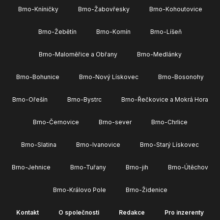
Brno-Kníničky
Brno-Žabovřesky
Brno-Kohoutovice
Brno-Žebětín
Brno-Komín
Brno-Líšeň
Brno-Maloměřice a Obřany
Brno-Medlánky
Brno-Bohunice
Brno-Nový Lískovec
Brno-Bosonohy
Brno-Ořešín
Brno-Bystrc
Brno-Řečkovice a Mokrá Hora
Brno-Černovice
Brno-sever
Brno-Chrlice
Brno-Slatina
Brno-Ivanovice
Brno-Starý Lískovec
Brno-Jehnice
Brno-Tuřany
Brno-jih
Brno-Útěchov
Brno-Královo Pole
Brno-Židenice
Kontakt
O společnosti
Redakce
Pro inzerenty