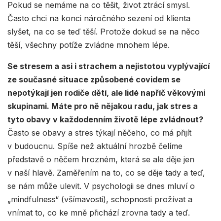
Pokud se nemáme na co těšit, život ztrácí smysl.
Často chci na konci náročného sezení od klienta
slyšet, na co se teď těší. Protože dokud se na něco
těší, všechny potíže zvládne mnohem lépe.
Se stresem a asi i strachem a nejistotou vyplývající
ze současné situace způsobené covidem se
nepotýkají jen rodiče dětí, ale lidé napříč věkovými
skupinami. Máte pro ně nějakou radu, jak stres a
tyto obavy v každodenním životě lépe zvládnout?
Často se obavy a stres týkají něčeho, co má přijít
v budoucnu. Spíše než aktuální hrozbě čelíme
představě o něčem hrozném, která se ale děje jen
v naší hlavě. Zaměřením na to, co se děje tady a teď,
se nám může ulevit. V psychologii se dnes mluví o
„mindfulness“ (všímavosti), schopnosti prožívat a
vnímat to, co ke mně přichází zrovna tady a teď.