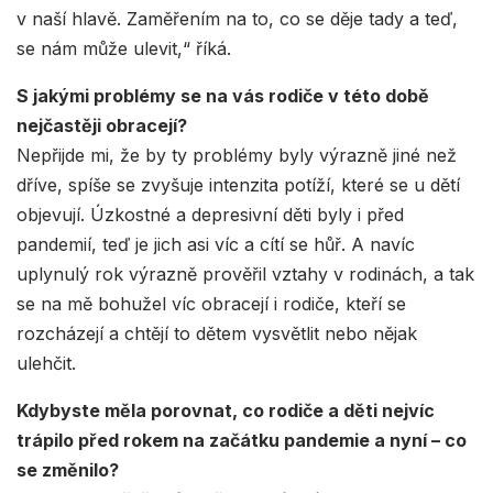
v naší hlavě. Zaměřením na to, co se děje tady a teď,
se nám může ulevit,“ říká.
S jakými problémy se na vás rodiče v této době
nejčastěji obracejí?
Nepřijde mi, že by ty problémy byly výrazně jiné než
dříve, spíše se zvyšuje intenzita potíží, které se u dětí
objevují. Úzkostné a depresivní děti byly i před
pandemií, teď je jich asi víc a cítí se hůř. A navíc
uplynulý rok výrazně prověřil vztahy v rodinách, a tak
se na mě bohužel víc obracejí i rodiče, kteří se
rozcházejí a chtějí to dětem vysvětlit nebo nějak
ulehčit.
Kdybyste měla porovnat, co rodiče a děti nejvíc
trápilo před rokem na začátku pandemie a nyní – co
se změnilo?