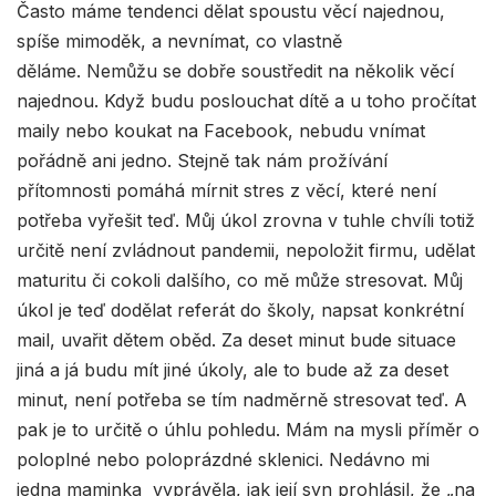
Často máme tendenci dělat spoustu věcí najednou,
spíše mimoděk, a nevnímat, co vlastně
děláme. Nemůžu se dobře soustředit na několik věcí
najednou. Když budu poslouchat dítě a u toho pročítat
maily nebo koukat na Facebook, nebudu vnímat
pořádně ani jedno. Stejně tak nám prožívání
přítomnosti pomáhá mírnit stres z věcí, které není
potřeba vyřešit teď. Můj úkol zrovna v tuhle chvíli totiž
určitě není zvládnout pandemii, nepoložit firmu, udělat
maturitu či cokoli dalšího, co mě může stresovat. Můj
úkol je teď dodělat referát do školy, napsat konkrétní
mail, uvařit dětem oběd. Za deset minut bude situace
jiná a já budu mít jiné úkoly, ale to bude až za deset
minut, není potřeba se tím nadměrně stresovat teď. A
pak je to určitě o úhlu pohledu. Mám na mysli příměr o
poloplné nebo poloprázdné sklenici. Nedávno mi
jedna maminka vyprávěla, jak její syn prohlásil, že „na