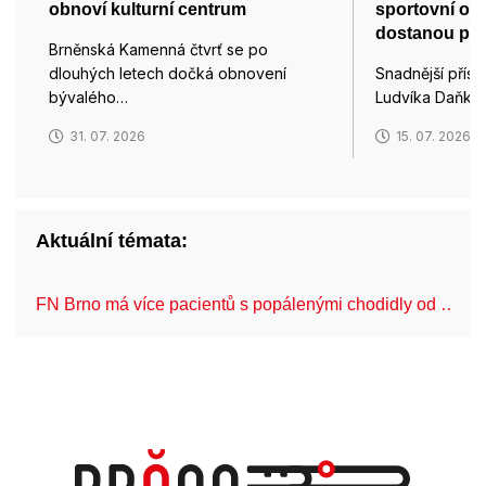
obnoví kulturní centrum
sportovní os
dostanou po 
Brněnská Kamenná čtvrť se po
dlouhých letech dočká obnovení
Snadnější příst
bývalého…
Ludvíka Daňka,
31. 07. 2026
15. 07. 2026
Aktuální témata:
FN Brno má více pacientů s popálenými chodidly od …