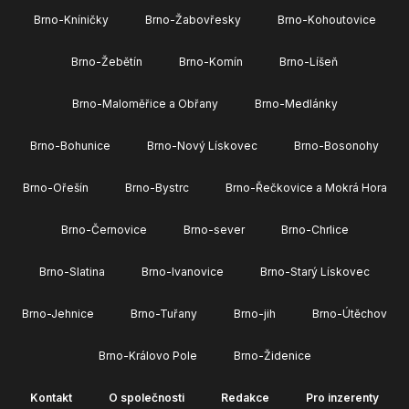
Brno-Kníničky
Brno-Žabovřesky
Brno-Kohoutovice
Brno-Žebětín
Brno-Komín
Brno-Líšeň
Brno-Maloměřice a Obřany
Brno-Medlánky
Brno-Bohunice
Brno-Nový Lískovec
Brno-Bosonohy
Brno-Ořešín
Brno-Bystrc
Brno-Řečkovice a Mokrá Hora
Brno-Černovice
Brno-sever
Brno-Chrlice
Brno-Slatina
Brno-Ivanovice
Brno-Starý Lískovec
Brno-Jehnice
Brno-Tuřany
Brno-jih
Brno-Útěchov
Brno-Královo Pole
Brno-Židenice
Kontakt
O společnosti
Redakce
Pro inzerenty