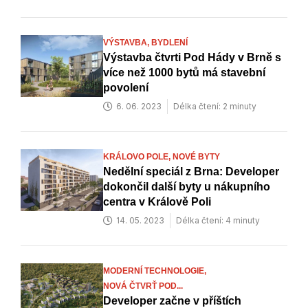
VÝSTAVBA,
BYDLENÍ
Výstavba čtvrti Pod Hády v Brně s
více než 1000 bytů má stavební
povolení
6. 06. 2023
Délka čtení: 2 minuty
KRÁLOVO POLE,
NOVÉ BYTY
Nedělní speciál z Brna: Developer
dokončil další byty u nákupního
centra v Králově Poli
14. 05. 2023
Délka čtení: 4 minuty
MODERNÍ TECHNOLOGIE,
NOVÁ ČTVRŤ POD...
Developer začne v příštích