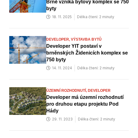
Brně vzniká bytový komplex se 750
byty
18. 11. 2025
Délka čtení: 2 minuty
DEVELOPER,
VÝSTAVBA BYTŮ
Developer YIT postaví v
brněnských Židenicích komplex se
750 byty
14. 11. 2024
Délka čtení: 2 minuty
ÚZEMNÍ ROZHODNUTÍ,
DEVELOPER
Developer má územní rozhodnutí
pro druhou etapu projektu Pod
Hády
29. 11. 2023
Délka čtení: 2 minuty