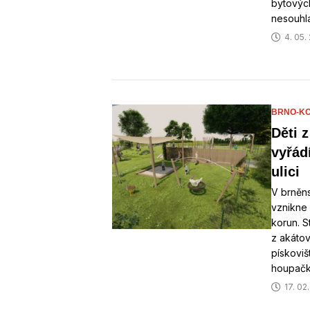
bytových
nesouhla
4. 05.
BRNO-KO
Děti 
vyřád
ulici
V brněns
vznikne 
korun. S
z akáto
pískovi
houpačk
17. 02