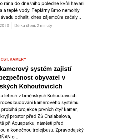
o rána do dnešního poledne kvůli havárii
a a teplé vody. Teplárny Brno nemohly
závadu odhalit, dnes zájemcům začaly…
. 2023
Délka čtení: 2 minuty
OST,
KAMERY
kamerový systém zajistí
 bezpečnost obyvatel v
ských Kohoutovicích
a letech v brněnských Kohoutovicích
i proces budování kamerového systému.
 probíhá projekce prvních čtyř kamer,
kryjí prostor před ZŠ Chalabalova,
tě při Aquaparku, náměstí před
ikou a konečnou trolejbusu. Zpravodajský
BRŇAN o…