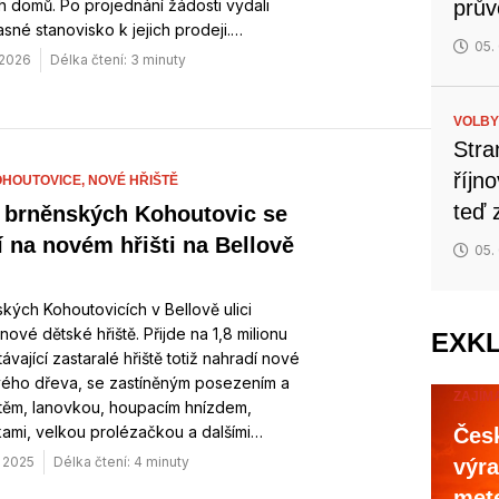
 domů. Po projednání žádosti vydali
prův
sné stanovisko k jejich prodeji.…
05.
 2026
Délka čtení: 3 minuty
VOLBY
Stra
říjn
HOUTOVICE,
NOVÉ HŘIŠTĚ
teď 
z brněnských Kohoutovic se
í na novém hřišti na Bellově
05.
kých Kohoutovicích v Bellově ulici
nové dětské hřiště. Přijde na 1,8 milionu
EXK
távající zastaralé hřiště totiž nahradí nové
vého dřeva, se zastíněným posezením a
ZAJÍM
štěm, lanovkou, houpacím hnízdem,
ami, velkou prolézačkou a dalšími…
Česk
. 2025
Délka čtení: 4 minuty
výra
mete