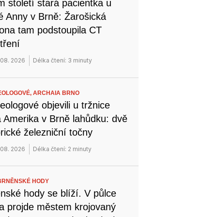
 století stará pacientka u
é Anny v Brně: Žarošická
na tam podstoupila CT
tření
 08. 2026
Délka čtení: 3 minuty
EOLOGOVÉ,
ARCHAIA BRNO
eologové objevili u tržnice
 Amerika v Brně lahůdku: dvě
orické železniční točny
 08. 2026
Délka čtení: 2 minuty
BRNĚNSKÉ HODY
nské hody se blíží. V půlce
a projde městem krojovaný