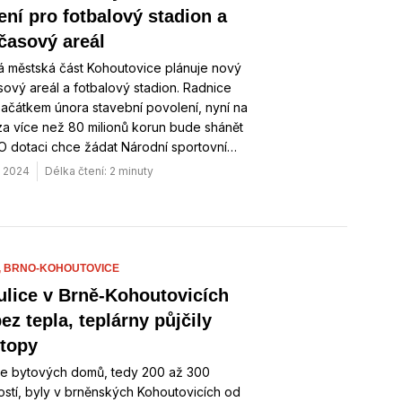
ení pro fotbalový stadion a
časový areál
á městská část Kohoutovice plánuje nový
ový areál a fotbalový stadion. Radnice
začátkem února stavební povolení, nyní na
za více než 80 milionů korun bude shánět
O dotaci chce žádat Národní sportovní…
. 2024
Délka čtení: 2 minuty
,
BRNO-KOHOUTOVICE
 ulice v Brně-Kohoutovicích
ez tepla, teplárny půjčily
topy
ice bytových domů, tedy 200 až 300
stí, byly v brněnských Kohoutovicích od