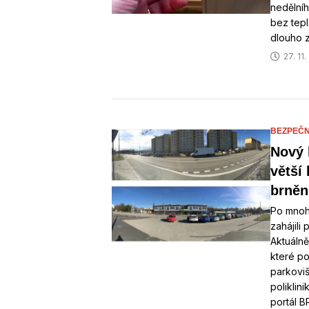
nedělníh
bez tepl
dlouho 
27. 11
BEZPEČN
Nový 
větší
brněn
Po mnoh
zahájil
Aktuálně
které po
parkoviš
poliklin
portál 