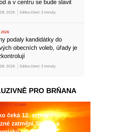
od a v centru se bude slavit
 08. 2026
Délka čtení: 3 minuty
 2026
ny podaly kandidátky do
ových obecních voleb, úřady je
zkontrolují
 08. 2026
Délka čtení: 3 minuty
LUZIVNĚ PRO BRŇANA
AVOSTI,
VESMÍR
o čeká 12. srpna
zné zatmění Slunce a
orický roj Perseid