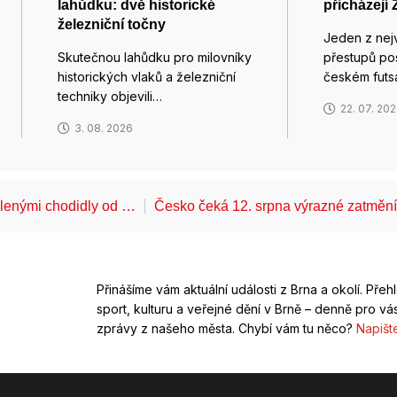
lahůdku: dvě historické
přicházejí 
železniční točny
Jeden z nej
Skutečnou lahůdku pro milovníky
přestupů pos
historických vlaků a železniční
českém futs
techniky objevili…
22. 07. 20
3. 08. 2026
álenými chodidly od …
Česko čeká 12. srpna výrazné zatměn
Přinášíme vám aktuální události z Brna a okolí. Přeh
sport, kulturu a veřejné dění v Brně – denně pro vás
zprávy z našeho města. Chybí vám tu něco?
Napišt