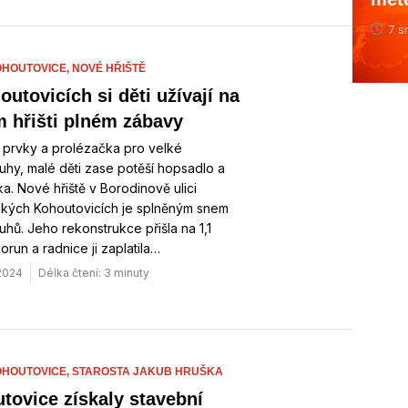
7 s
HOUTOVICE,
NOVÉ HŘIŠTĚ
outovicích si děti užívají na
 hřišti plném zábavy
 prvky a prolézačka pro velké
hy, malé děti zase potěší hopsadlo a
a. Nové hřiště v Borodinově ulici
ských Kohoutovicích je splněným snem
hů. Jeho rekonstrukce přišla na 1,1
korun a radnice ji zaplatila…
 2024
Délka čtení: 3 minuty
HOUTOVICE,
STAROSTA JAKUB HRUŠKA
tovice získaly stavební