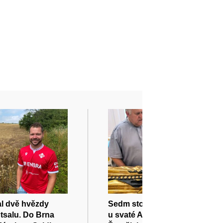
al dvě hvězdy
Sedm století stará pacientka
tsalu. Do Brna
u svaté Anny v Brně: