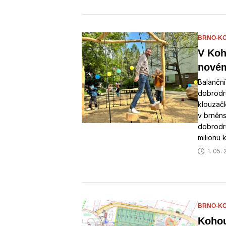
BRNO-KO
V Koh
novém
Balanční
dobrodru
klouzačk
v brněn
dobrodru
milionu 
1. 05.
BRNO-KO
Kohou