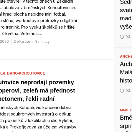
ště otevřeli v těchto dnech u Základní
Sedm
alabalova v brněnských Kohoutovicích.
svat
 hrací plocha nabídne mini fotbal,
mado
 stěnu, workoutové překážky i digitální
vyše
ro trénink. Pro výuku školáků se hřiště
 7. května. Veřejnost…
03.
. 2026
Délka čtení: 3 minuty
ARCH
Arch
Malá
ER,
BRNO-KOHOUTOVICE
hist
tovice neprodají pozemky
operovi, zeleň má přednost
03.
betonem, řekli radní
rněnských Kohoutovic koncem dubna
MMB,
žádost soukromých investorů o odkup
Brně
h pozemků v lokalitách u ulic Výletní,
srpn
ská a Prokofjevova za účelem výstavby