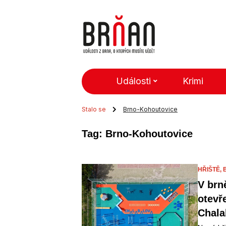
Události
Krimi
Stalo se
Brno-Kohoutovice
Tag: Brno-Kohoutovice
HŘIŠTĚ,
V brn
otevř
Chala