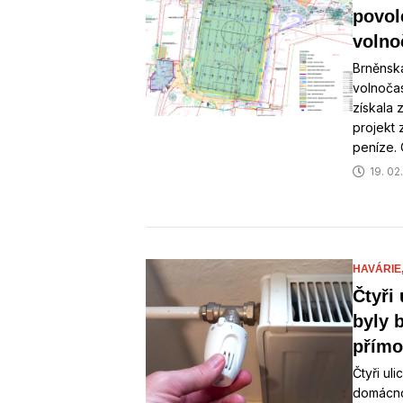
povol
volno
Brněnsk
volnočas
získala 
projekt 
peníze. 
19. 02
HAVÁRIE
Čtyři
byly b
přímo
Čtyři ul
domácno