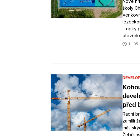
Nové hři
školy Ch
Venkovní
lezeckou
stopky p
otevřelo
11. 05
DEVELOP
Kohou
devel
před 
Radní b
zamítli 
městskýc
Žebětín