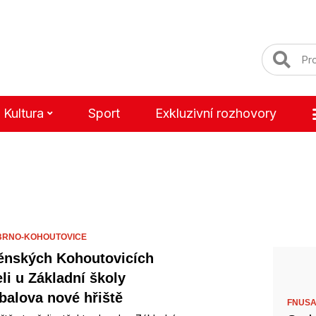
Kultura
Sport
Exkluzivní rozhovory
BRNO-KOHOUTOVICE
ěnských Kohoutovicích
eli u Základní školy
balova nové hřiště
FNUSA