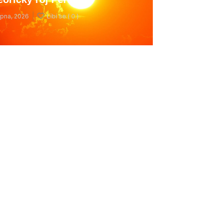
rpna, 2026
Líbí se (
0 )