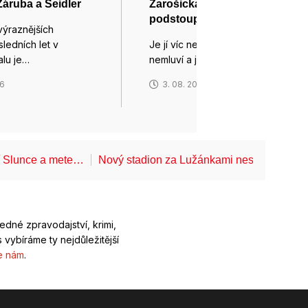
Záruba a Seidler
Žarošická madona tam
podstoupila CT vyšetření
výraznějších
ledních let v
Je jí víc než sedm set let,
alu je…
nemluví a je…
26
3. 08. 2026
í Slunce a mete…
Nový stadion za Lužánkami nesmí mít dle
ledné zpravodajství, krimi,
 vybíráme ty nejdůležitější
e nám
.