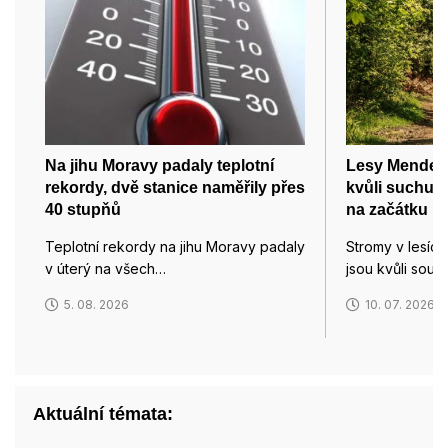
Na jihu Moravy padaly teplotní
Lesy Mendelov
rekordy, dvě stanice naměřily přes
kvůli suchu 
40 stupňů
na začátku lé
Teplotní rekordy na jihu Moravy padaly
Stromy v lesíc
v úterý na všech…
jsou kvůli sou
5. 08. 2026
10. 07. 2026
Aktuální témata: