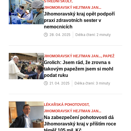
STŘEDNÍ ŠKOLY,
JIHOMORAVSKÝ HEJTMAN JAN...
Jihomoravský kraj opět podpoří
praxi zdravotních sester v
nemocnicích
28. 04. 2025
Délka čtení: 2 minuty
JIHOMORAVSKÝ HEJTMAN JAN...,
PAPEŽ
Grolich: Jsem rád, že zrovna s
takovým papežem jsem si mohl
podat ruku
21. 04. 2025
Délka čtení: 3 minuty
LÉKAŘSKÁ POHOTOVOST,
JIHOMORAVSKÝ HEJTMAN JAN...
Na zabezpečení pohotovosti dá
Jihomoravský kraj v příštím roce
téměř 105 mil. Kč