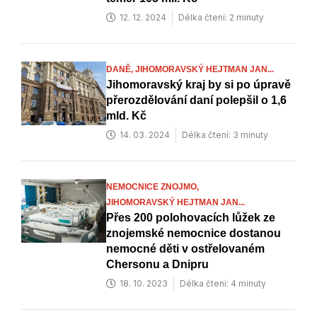
12. 12. 2024
Délka čtení: 2 minuty
DANĚ,
JIHOMORAVSKÝ HEJTMAN JAN...
Jihomoravský kraj by si po úpravě
přerozdělování daní polepšil o 1,6
mld. Kč
14. 03. 2024
Délka čtení: 3 minuty
NEMOCNICE ZNOJMO,
JIHOMORAVSKÝ HEJTMAN JAN...
Přes 200 polohovacích lůžek ze
znojemské nemocnice dostanou
nemocné děti v ostřelovaném
Chersonu a Dnipru
18. 10. 2023
Délka čtení: 4 minuty