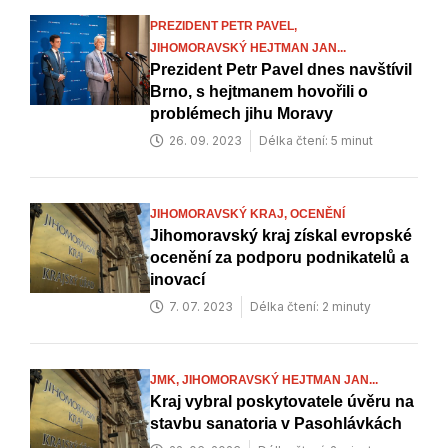
PREZIDENT PETR PAVEL,
JIHOMORAVSKÝ HEJTMAN JAN...
Prezident Petr Pavel dnes navštívil
Brno, s hejtmanem hovořili o
problémech jihu Moravy
26. 09. 2023
Délka čtení: 5 minut
JIHOMORAVSKÝ KRAJ,
OCENĚNÍ
Jihomoravský kraj získal evropské
ocenění za podporu podnikatelů a
inovací
7. 07. 2023
Délka čtení: 2 minuty
JMK,
JIHOMORAVSKÝ HEJTMAN JAN...
Kraj vybral poskytovatele úvěru na
stavbu sanatoria v Pasohlávkách