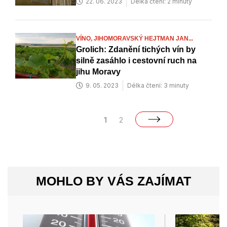
22. 06. 2023
Délka čtení: 2 minuty
VÍNO,
JIHOMORAVSKÝ HEJTMAN JAN...
Grolich: Zdanění tichých vín by
silně zasáhlo i cestovní ruch na
jihu Moravy
9. 05. 2023
Délka čtení: 3 minuty
1
2
MOHLO BY VÁS ZAJÍMAT