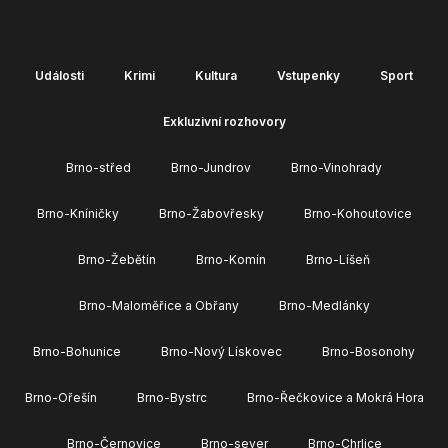
Události
Krimi
Kultura
Vstupenky
Sport
Exkluzivní rozhovory
Brno-střed
Brno-Jundrov
Brno-Vinohrady
Brno-Kníničky
Brno-Žabovřesky
Brno-Kohoutovice
Brno-Žebětín
Brno-Komín
Brno-Líšeň
Brno-Maloměřice a Obřany
Brno-Medlánky
Brno-Bohunice
Brno-Nový Lískovec
Brno-Bosonohy
Brno-Ořešín
Brno-Bystrc
Brno-Řečkovice a Mokrá Hora
Brno-Černovice
Brno-sever
Brno-Chrlice