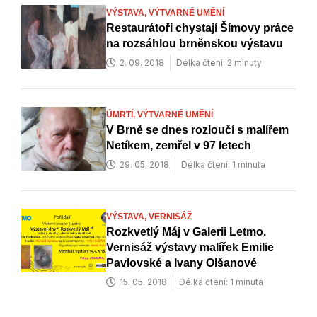
VÝSTAVA,
VÝTVARNÉ UMĚNÍ
Restaurátoři chystají Šímovy práce
na rozsáhlou brněnskou výstavu
2. 09. 2018
Délka čtení: 2 minuty
ÚMRTÍ,
VÝTVARNÉ UMĚNÍ
V Brně se dnes rozloučí s malířem
Netíkem, zemřel v 97 letech
29. 05. 2018
Délka čtení: 1 minuta
VÝSTAVA,
VERNISÁŽ
Rozkvetlý Máj v Galerii Letmo.
Vernisáž výstavy malířek Emilie
Pavlovské a Ivany Olšanové
15. 05. 2018
Délka čtení: 1 minuta