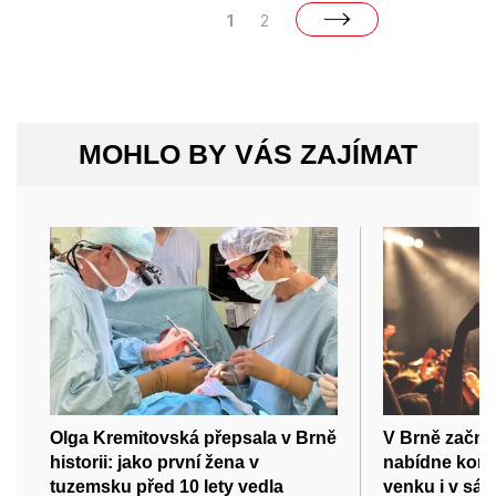
1
2
MOHLO BY VÁS ZAJÍMAT
Olga Kremitovská přepsala v Brně
V Brně začne
historii: jako první žena v
nabídne konc
tuzemsku před 10 lety vedla
venku i v sál