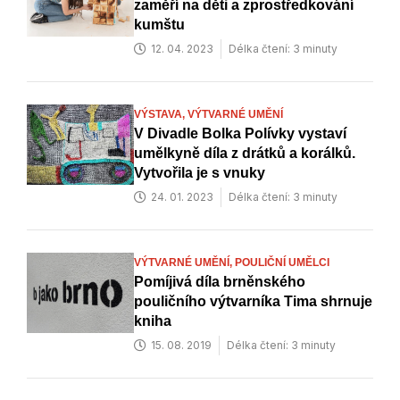
zaměří na děti a zprostředkování
kumštu
12. 04. 2023
Délka čtení: 3 minuty
VÝSTAVA,
VÝTVARNÉ UMĚNÍ
V Divadle Bolka Polívky vystaví
umělkyně díla z drátků a korálků.
Vytvořila je s vnuky
24. 01. 2023
Délka čtení: 3 minuty
VÝTVARNÉ UMĚNÍ,
POULIČNÍ UMĚLCI
Pomíjivá díla brněnského
pouličního výtvarníka Tima shrnuje
kniha
15. 08. 2019
Délka čtení: 3 minuty