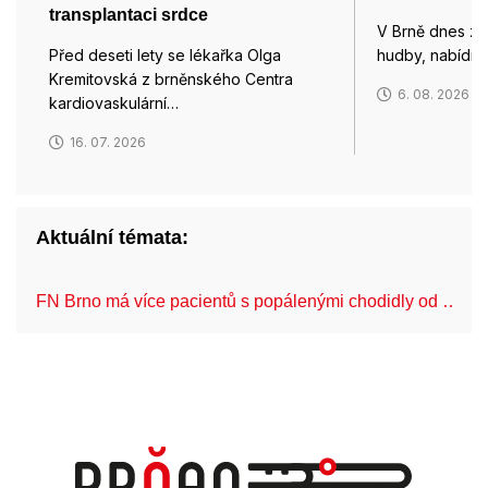
transplantaci srdce
V Brně dnes za
Před deseti lety se lékařka Olga
hudby, nabídn
Kremitovská z brněnského Centra
6. 08. 2026
kardiovaskulární…
16. 07. 2026
Aktuální témata:
FN Brno má více pacientů s popálenými chodidly od …