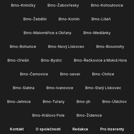
Brno-Kníničky
Brno-Žabovřesky
Brno-Kohoutovice
Brno-Žebětín
Brno-Komín
Brno-Líšeň
Brno-Maloměřice a Obřany
Brno-Medlánky
Brno-Bohunice
Brno-Nový Lískovec
Brno-Bosonohy
Brno-Ořešín
Brno-Bystrc
Brno-Řečkovice a Mokrá Hora
Brno-Černovice
Brno-sever
Brno-Chrlice
Brno-Slatina
Brno-Ivanovice
Brno-Starý Lískovec
Brno-Jehnice
Brno-Tuřany
Brno-jih
Brno-Útěchov
Brno-Královo Pole
Brno-Židenice
Kontakt
O společnosti
Redakce
Pro inzerenty