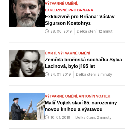
VÝTVARNÉ UMĚNÍ,
EXKLUZIVNĚ PRO BRŇANA
Exkluzivně pro Brňana: Václav
Sigurson Kostohryz
28. 06. 2019
Délka čtení: 12 minut
ÚMRTÍ,
VÝTVARNÉ UMĚNÍ
Zemřela brněnská sochařka Sylva
Lacinová, bylo jí 95 let
24. 01. 2019
Délka čtení: 2 minuty
VÝTVARNÉ UMĚNÍ,
ANTONÍN VOJTEK
Malíř Vojtek slaví 85. narozeniny
novou knihou a výstavou
10. 01. 2019
Délka čtení: 2 minuty