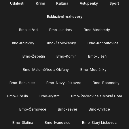
Události
Krimi
Kultura
Vstupenky
Sport
Exkluzivní rozhovory
Brno-střed
Brno-Jundrov
Brno-Vinohrady
Brno-Kníničky
Brno-Žabovřesky
Brno-Kohoutovice
Brno-Žebětín
Brno-Komín
Brno-Líšeň
Brno-Maloměřice a Obřany
Brno-Medlánky
Brno-Bohunice
Brno-Nový Lískovec
Brno-Bosonohy
Brno-Ořešín
Brno-Bystrc
Brno-Řečkovice a Mokrá Hora
Brno-Černovice
Brno-sever
Brno-Chrlice
Brno-Slatina
Brno-Ivanovice
Brno-Starý Lískovec