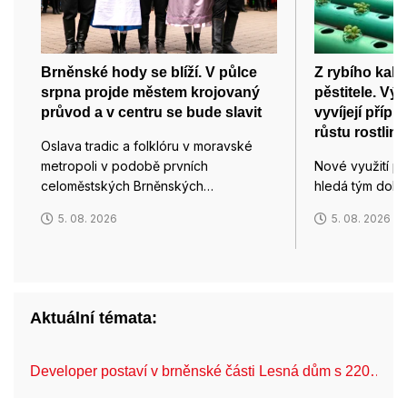
Brněnské hody se blíží. V půlce
Z rybího kalu
srpna projde městem krojovaný
pěstitele. Vý
průvod a v centru se bude slavit
vyvíjejí příp
růstu rostlin
Oslava tradic a folklóru v moravské
metropoli v podobě prvních
Nové využití p
celoměstských Brněnských…
hledá tým dok
5. 08. 2026
5. 08. 2026
Aktuální témata:
Developer postaví v brněnské části Lesná dům s 220…