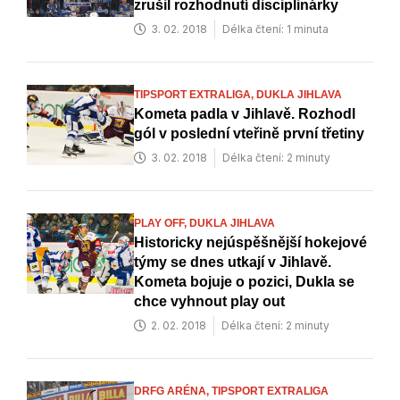
zrušil rozhodnutí disciplinárky
3. 02. 2018
Délka čtení: 1 minuta
TIPSPORT EXTRALIGA,
DUKLA JIHLAVA
Kometa padla v Jihlavě. Rozhodl
gól v poslední vteřině první třetiny
3. 02. 2018
Délka čtení: 2 minuty
PLAY OFF,
DUKLA JIHLAVA
Historicky nejúspěšnější hokejové
týmy se dnes utkají v Jihlavě.
Kometa bojuje o pozici, Dukla se
chce vyhnout play out
2. 02. 2018
Délka čtení: 2 minuty
DRFG ARÉNA,
TIPSPORT EXTRALIGA