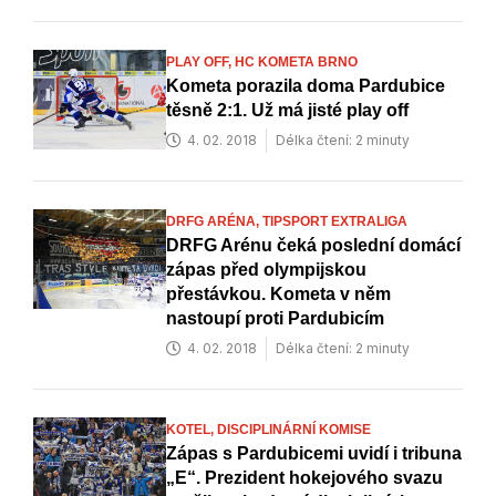
PLAY OFF,
HC KOMETA BRNO
Kometa porazila doma Pardubice
těsně 2:1. Už má jisté play off
4. 02. 2018
Délka čtení: 2 minuty
DRFG ARÉNA,
TIPSPORT EXTRALIGA
DRFG Arénu čeká poslední domácí
zápas před olympijskou
přestávkou. Kometa v něm
nastoupí proti Pardubicím
4. 02. 2018
Délka čtení: 2 minuty
KOTEL,
DISCIPLINÁRNÍ KOMISE
Zápas s Pardubicemi uvidí i tribuna
„E“. Prezident hokejového svazu