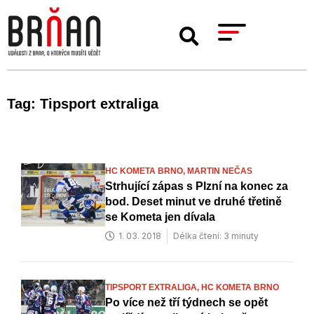
Tag: Tipsport extraliga
HC KOMETA BRNO,
MARTIN NEČAS
Strhující zápas s Plzní na konec za
bod. Deset minut ve druhé třetině
se Kometa jen dívala
1. 03. 2018
Délka čtení: 3 minuty
TIPSPORT EXTRALIGA,
HC KOMETA BRNO
Po více než tří týdnech se opět