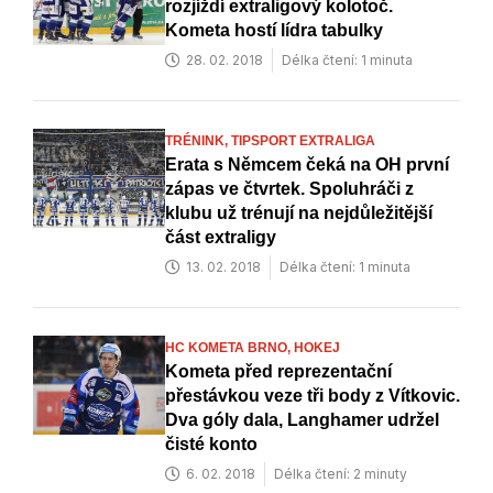
rozjíždí extraligový kolotoč.
Kometa hostí lídra tabulky
28. 02. 2018
Délka čtení: 1 minuta
TRÉNINK,
TIPSPORT EXTRALIGA
Erata s Němcem čeká na OH první
zápas ve čtvrtek. Spoluhráči z
klubu už trénují na nejdůležitější
část extraligy
13. 02. 2018
Délka čtení: 1 minuta
HC KOMETA BRNO,
HOKEJ
Kometa před reprezentační
přestávkou veze tři body z Vítkovic.
Dva góly dala, Langhamer udržel
čisté konto
6. 02. 2018
Délka čtení: 2 minuty