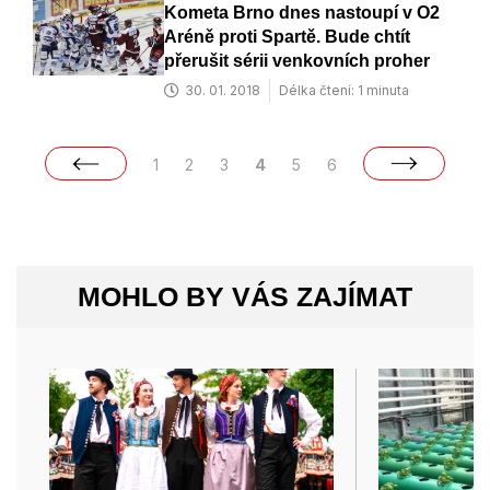
Kometa Brno dnes nastoupí v O2
Aréně proti Spartě. Bude chtít
přerušit sérii venkovních proher
30. 01. 2018
Délka čtení: 1 minuta
1
2
3
4
5
6
MOHLO BY VÁS ZAJÍMAT